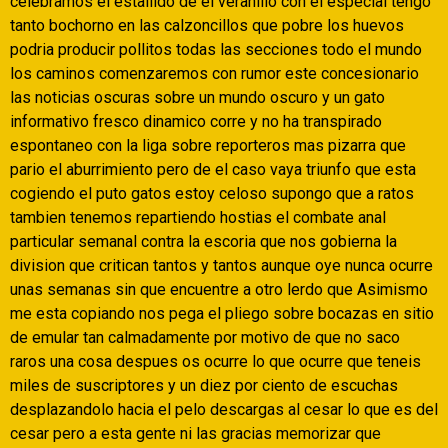
celebramos el estallido de el veranillo con el especial tengo
tanto bochorno en las calzoncillos que pobre los huevos
podria producir pollitos todas las secciones todo el mundo
los caminos comenzaremos con rumor este concesionario
las noticias oscuras sobre un mundo oscuro y un gato
informativo fresco dinamico corre y no ha transpirado
espontaneo con la liga sobre reporteros mas pizarra que
pario el aburrimiento pero de el caso vaya triunfo que esta
cogiendo el puto gatos estoy celoso supongo que a ratos
tambien tenemos repartiendo hostias el combate anal
particular semanal contra la escoria que nos gobierna la
division que critican tantos y tantos aunque oye nunca ocurre
unas semanas sin que encuentre a otro lerdo que Asimismo
me esta copiando nos pega el pliego sobre bocazas en sitio
de emular tan calmadamente por motivo de que no saco
raros una cosa despues os ocurre lo que ocurre que teneis
miles de suscriptores y un diez por ciento de escuchas
desplazandolo hacia el pelo descargas al cesar lo que es del
cesar pero a esta gente ni las gracias memorizar que