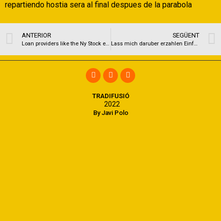
repartiendo hostia sera al final despues de la parabola
ANTERIOR
SEGÜENT
Loan providers like the Ny Stock exchange normally have started the newest initiators out of interior reforms
Lass mich daruber erzahlen Einfach losflirten aufwarts flirt.schwarzwaelder-bote
TRADIFUSIÓ
2022
By Javi Polo