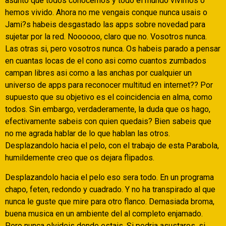
asunto que todos conocemos y todo el mundo vivimos o
hemos vivido. Ahora no me vengais conque nunca usais o
Jami?s habeis desgastado las apps sobre novedad para
sujetar por la red. Noooooo, claro que no. Vosotros nunca.
Las otras si, pero vosotros nunca. Os habeis parado a pensar
en cuantas locas de el cono asi­ como cuantos zumbados
campan libres asi­ como a las anchas por cualquier un
universo de apps para reconocer multitud en internet?? Por
supuesto que su objetivo es el coincidencia en alma, como
todos. Sin embargo, verdaderamente, la duda que os hago,
efectivamente sabeis con quien quedais? Bien sabeis que
no me agrada hablar de lo que hablan las otros.
Desplazandolo hacia el pelo, con el trabajo de esta Parabola,
humildemente creo que os dejara flipados.
Desplazandolo hacia el pelo eso sera todo. En un programa
chapo, feten, redondo y cuadrado. Y no ha transpirado al que
nunca le guste que mire para otro flanco. Demasiada broma,
buena musica en un ambiente del al completo enjamado.
Pero nunca olvideis donde estais. Si podria asustaros, si