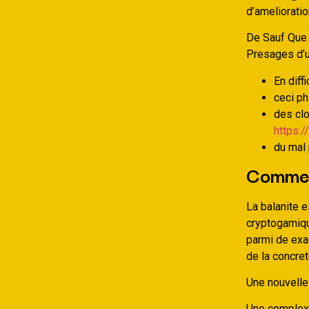
d’amelioratio
De Sauf Que d
Presages d’
En diff
ceci ph
des clo
https:/
du mal
Comme c
La balanite 
cryptogamiqu
parmi de exa
de la concre
Une nouvelle
Une complexi