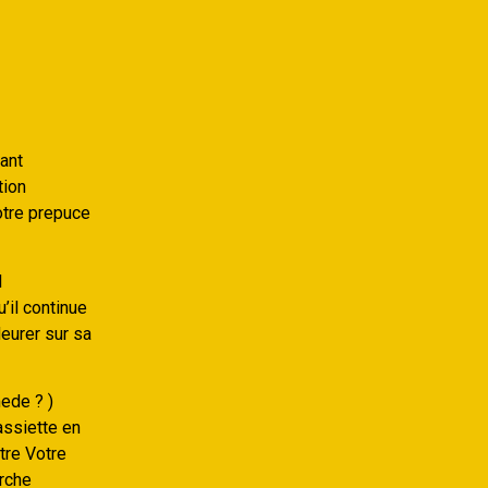
ant
tion
otre prepuce
l
’il continue
leurer sur sa
ede ? )
assiette en
tre Votre
arche