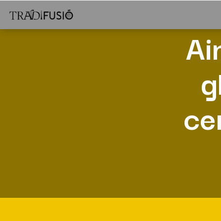
Ai
g
ce