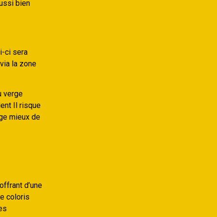
aussi bien
-ci sera
via la zone
u verge
ent Il risque
age mieux de
offrant d’une
e coloris
es