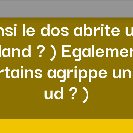
nsi le dos abrite 
land ? ) Egaleme
rtains agrippe un
ud ? )