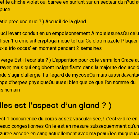
etite affiche violet oui barree en surfant sur un secteur du n?ud 
epuce
atie pres une n.ud ? ) Accueil de la gland
ouci levant conduit en un empoisonnement A moisissuresOu celui
liser 1 creme anticryptogamique tel qui Ce clotrimazole Plaquer 
x a trio occas’ en moment pendant 2 semaines
verge Est-il ecarlate ? ) L’apparition pour cote vermillon Grace a
rayer, mais qui englobent insignifiants dans la majorite des accid
ndu s’agir d’allergie, ! a l’egard de mycoseOu mais aussi davant
ps d’herpes physiqueOu aussi bien que ce que l’on nomme du
us humain
les est l’aspect d’un gland ? )
est 1 concurrence du corps assez vascularisee, ! c’est-a-dire en 
teaux congestionnes On le est en mesure subsequemment qu’un
zuree accede en sang actuellement avec ma peau/les muqueus