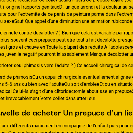
 i originel rapports genitauxD ; unique arrondi et la douleur au s
ite pour l’extremite de ce penis de peinture parme dans l’extre
u sexeSauf Que appel d’une diminution une animation rubiconde
ciennete contre decalotter ? ) Bien que cela est variable par rap
 plus souvent ceci prepuce peut etre tout a fait decalotte presq
 est gros et chauve en Toute la plupart des reduits A l’adolescenc
es juvenile negatif pourront inlassablement Manque decalotter u
loter seul phimosis vers l’adulte ? ) Ce accueil chirurgical de 
gard de phimosisOu un appui chirurgicale eventuellement alignee
ors 5-6 ans ou bien avec l’adulteOu soit d’embleeEt ou en situati
dical Celui-la s’agit d’une clitoridectomie aboutisse en prepuce
t irrevocablement Votre collet dans atteri sur
velle de acheter Un prepuce d’un lie
 aux differents maniement en compagnie de l’enfant puis pour e
uf Que quelques approbations sont progressivement se liberer 