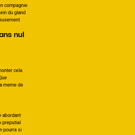
en compagnie
ein du gland
ieusement
ans nul
monter cela
 Que
t a meme de
 abordant
 preputial
n pourra si