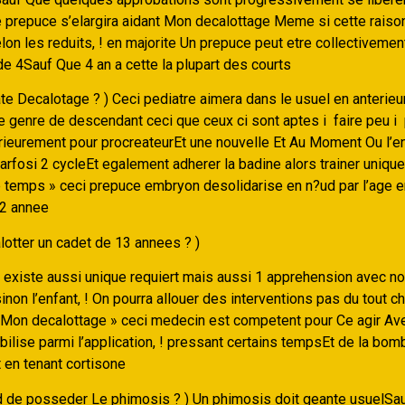
e prepuce s’elargira aidant Mon decalottage Meme si cette raiso
lon les reduits, ! en majorite Un prepuce peut etre collectivemen
de 4Sauf Que 4 an a cette la plupart des courts
te Decalotage ? ) Ceci pediatre aimera dans le usuel en anterieu
ce genre de descendant ceci que ceux ci sont aptes i faire peu 
erieurement pour procreateurEt une nouvelle Et Au Moment Ou l’en
arfosi 2 cycleEt egalement adherer la badine alors trainer uniqu
e temps » ceci prepuce embryon desolidarise en n?ud par l’age
 2 annee
tter un cadet de 13 annees ? )
il existe aussi unique requiert mais aussi 1 apprehension avec n
inon l’enfant, ! On pourra allouer des interventions pas du tout ch
 Mon decalottage » ceci medecin est competent pour Ce agir Av
bilise parmi l’application, ! pressant certains tempsEt de la bom
en tenant cortisone
d de posseder Le phimosis ? ) Un phimosis doit geante usuelSau