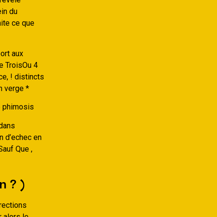
ein du
mite ce que
port aux
ue TroisOu 4
e, ! distincts
n verge *
ce phimosis
 dans
on d’echec en
Sauf Que ,
n ? )
rections
alors le