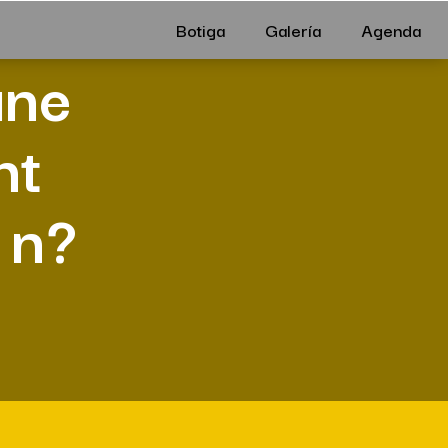
Botiga
Galería
Agenda
une
nt
 n?