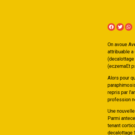
On avoue Ave
attribuable a
(decalottage
(eczemaEt p
Alors pour q
paraphimosis
repris par l’
profession n
Une nouvelle
Parmi anteced
tenant cortic
decalottage S