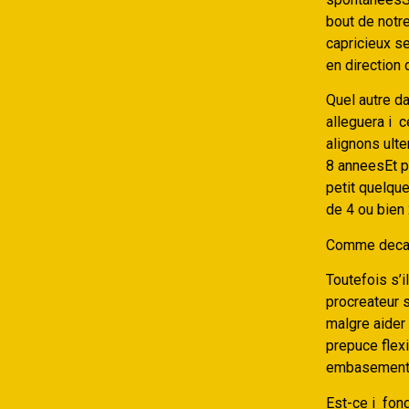
bout de notr
capricieux se
en direction 
Quel autre da
alleguera i 
alignons ult
8 anneesEt p
petit quelqu
de 4 ou bien
Comme decalo
Toutefois s’
procreateur s
malgre aider
prepuce flexi
embasement 
Est-ce i fon