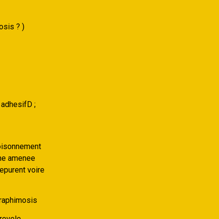
osis ? )
adhesifD ;
poisonnement
’une amenee
epurent voire
araphimosis
 revele