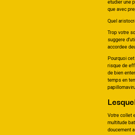
etudier une p
que avec pr
Quel aristocr
Trop votre s
suggere d’uti
accordee deu
Pourquoi cet 
risque de eff
de bien ente
temps en tem
papillomavir
Lesquel
Votre collet 
multitude ba
doucement a