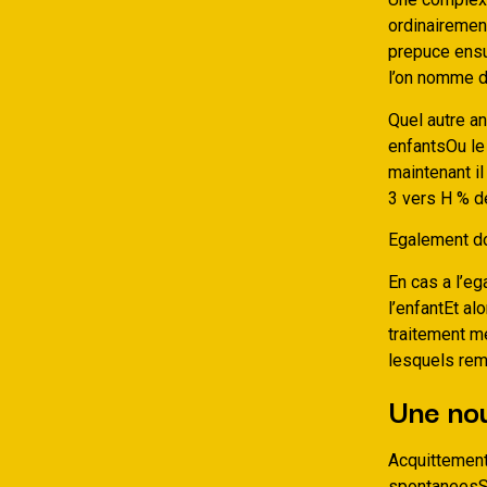
ordinairement
prepuce ensu
l’on nomme d
Quel autre an
enfantsOu le
maintenant il
3 vers H % d
Egalement dor
En cas a l’e
l’enfantEt al
traitement me
lesquels reme
Une nou
Acquittement
spontaneesSa