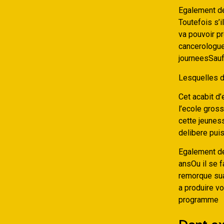
Egalement de
Toutefois s’i
va pouvoir pr
cancerologue 
journeesSauf
Lesquelles d
Cet acabit d’
l’ecole gross
cette jeunes
delibere pui
Egalement de
ansOu il se 
remorque sua
a produire v
programme
Dont ex