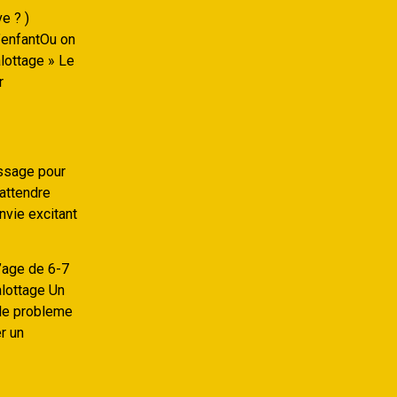
e ? )
l’enfantOu on
alottage » Le
r
assage pour
 attendre
nvie excitant
’age de 6-7
alottage Un
 le probleme
r un