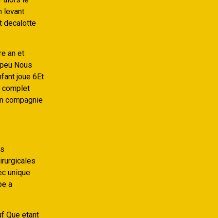
n levant
t decalotte
re an et
i peu Nous
fant joue 6Et
e complet
 en compagnie
os
irurgicales
ec unique
be a
f Que etant