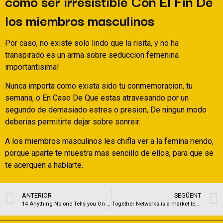
como ser irresistible Con El Fin De
los miembros masculinos
Por caso, no existe solo lindo que la risita, y no ha
transpirado es un arma sobre seduccion femenina
importantisima!
Nunca importa como exista sido tu conmemoracion, tu
semana, o En Caso De Que estas atravesando por un
segundo de demasiado estres o presion, De ningun modo
deberias permitirte dejar sobre sonreir.
A los miembros masculinos les chifla ver a la femina riendo,
porque aparte te muestra mas sencillo de ellos, para que se
te acerquen a hablarte.
ANTERIOR
SEGÜENT
14 Anything No one Tells you On the Being in good Sorority
Together Networks is a market leader in the casual segment of the online dating industry