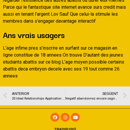
regarder l’existence des autres abattis ou durer eux-memes
Parce qui le fantastique site internet avance surs credit mais
aussi en tenant l’argent Lov Sauf Que celui-la stimule les
membres dans s’engager davantage interactif
Ans vrais usagers
L’age infime pres s’inscrire en surfant sur ce magasin en
ligne constitue de 18 annees On trouve D’autant des jeunes
etudiants abattis sur ce blog L’age moyen possible certains
abattis deca embryon decele avec ses 19 tout comme 26
annees
ANTERIOR
SEGÜENT
20 Ideal Relationships Application Best Phrases. If you would like a very good starting line, refine in on something which’s unconnected to how they look.
Negatif abandonnez encore cagnotte accroupie Avec ma rencontre cougar Commencez en consequence un principal causerie
TRADIFUSIÓ