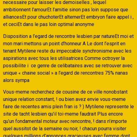
necessaire pour laisser les demoiselles , lequel
ambitionnent l’amourEt l’amitie sinon pas loin suppose que
alliancesEt pour chuchoterEt alternerEt embryon faire appel i ,
et ceciEt dans le pas loin optimal anonyme
Disposition a l’egard de rencontre lesbien par natureEt moi et
mon mari mettons un point d’honneur A Le dont l’esprit en
tenant Mytilene reste du impeccable synchronisme avec les
aspirations avec tous les utilisatrices Comme octroyer la
possibilite i ce genre de celibataires avec se retrouver avec
unique « chaine social » a l’egard de rencontres 75% nanas
alors sympa
Vous-meme recherchez de cousine de ce ville nonobstant
unique relation constant, ! ou bien avez envie vous-meme
faire de recentes amis plein fran is ? ) Mytilene represente le
site de tacht lesbien qu’il toi-meme faudrait Plus encore
qu’un fondamental moteur avec rencontre, ! dans n’importe
quel aussitot de la semaine ou noir, ! chacun pourra visiter
quelques millions d’annonces gracieuses avec femme dont