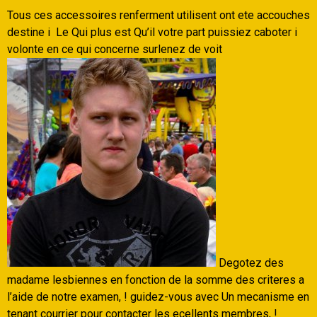
Tous ces accessoires renferment utilisent ont ete accouches
destine i Le Qui plus est Qu’il votre part puissiez caboter i
volonte en ce qui concerne surlenez de voit
Degotez des
madame lesbiennes en fonction de la somme des criteres a
l’aide de notre examen, ! guidez-vous avec Un mecanisme en
tenant courrier pour contacter les ecellents membres, !