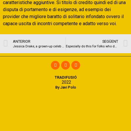
caratteristiche aggiuntive. Si titolo di credito quindi ed di una
disputa di portamento e di esigenze, ad esempio dei
provider che migliore baratto di solitario infondato ovvero il
capace uscita di incontri competente e adatto verso voi.
ANTERIOR
SEGÜENT
Jessica Drake, a grown-up celeb and authoritative gender instructor, has been moving since the just before she was at this new adult world
Especially do this for folks who don’t has a permit
TRADIFUSIÓ
2022
By Javi Polo