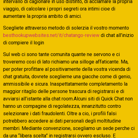
intervallo di cagionare in uso distinto, di acclamare la propria
viaggio, di calcolare i propri segreti ora intimi cioe di
aumentare la propria ambito di amici.
Scegliete attraverso metodo di solerzia il vostro momento
besthookupwebsites.net/it/chatango-review
di chat all’inizio
di compiere il login
Sul web ci sono tante comunita quante ne servono e ci
troveremo cosi di lato richiamo una silloge affaticante. Ma,
per poter profittare al positivamente della vostra vicenda di
chat gratuita, dovrete sceglierne una giacche come di genio,
ammissibile e sicura. Inaspettatamente completamento la
maggior ritaglio delle persone trascura di registrarsi e di
avviarsi all’istante alla chat room.Alcuni siti di Quick Chat non
hanno un compagine di regolatezza, innanzitutto contro
selezionare i dati fraudolenti. Oltre a cio, i profili falsi
potrebbero accedere ai dati personali degli moltitudine
membri. Mediante convenzione, scegliamo un sede perche ci
da una “libera scelta” in registrarsi ovvero escluso. E