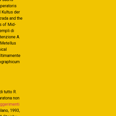
peratoris
 Kultus der
rada and the
s of Mid-
empli di
ntenzione A.
s Metellus
ical
 ultimamente
opographicum
i tutto R.
aratona non
ggerimenti
ilano, 1993,