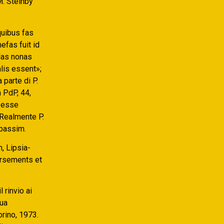
.M. Steinby
quibus fas
efas fuit id
ndas nonas
lis essent»;
 parte di P.
 PdP, 44,
, esse
 Realmente P.
 passim.
, Lipsia-
versements et
 rinvio ai
sua
orino, 1973.