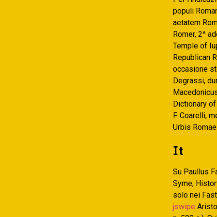
populi Roman
aetatem Roma
Romer, 2^ addi
Temple of Iup
Republican Ro
occasione sto
Degrassi, dura
Macedonicus; 
Dictionary o
F. Coarelli, 
Urbis Romae [
It
Su Paullus Fa
Syme, History
solo nei Fast
jswipe
Aristo