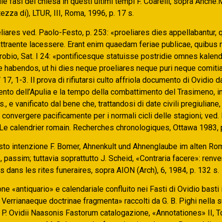
ulle fasi del chiesa in questi ultimi tempi F. Coarelli, sopra Anche
ezza di), LTUR, III, Roma, 1996, p. 17 s.
liares ved. Paolo-Festo, p. 253: «proeliares dies appellabantur, 
ttraente lacessere. Erant enim quaedam feriae publicae, quibus n
robio, Sat. I 24: «pontificesque statuisse postridie omnes kale
e habendos, ut hi dies neque proeliares neque puri neque comitia
 17, 1-3. Il prova di rifiutarsi culto affriola documento di Ovidio da
ento dell’Apulia e la tempo della combattimento del Trasimeno, in
s., e vanificato dal bene che, trattandosi di date civili pregiuliane
onvergere pacificamente per i normali cicli delle stagioni; ved.
 Le calendrier romain. Recherches chronologiques, Ottawa 1983,
sto intenzione F. Bomer, Ahnenkult und Ahnenglaube im alten Rom
, passim; tuttavia soprattutto J. Scheid, «Contraria facere»: ren
dans les rites funeraires, sopra AION (Arch), 6, 1984, p. 132 s.
one «antiquario» e calendariale confluito nei Fasti di Ovidio basti il
Verrianaeque doctrinae fragmenta» raccolti da G. B. Pighi nella 
di P. Ovidii Naasonis Fastorum catalogazione, «Annotationes» II, T