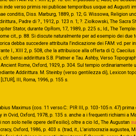
i inde verso primis rei publicae temporibus usque ad Augusti im
e conditis, Diss. Marburg, 1889, p. 12; G. Wissowa, Religion und
rittura., Padre di ?., 1912, p. 123 n. 1; ?.
Ziolkowski, The Sacra St
piter Stator, durante OpRom, 17, 1989, p. 225 s.; Id., The Temple
me cit., p. 88. Si discute naturalmente per ad esempio dei due t
rica debba succedere attribuita l’indicazione dei FAM: vd. per i
nte I., XIII 2, p. 508, che la attribuisce alla offerta di Q. Caecilu
cfr. bensi addirittura S.B. Platner e Tau. Ashby, Verso Topograph
f Ancient Rome, Oxford, 1929, p. 304. Sul tempio ordinariamente
mediante Addirittura. M. Steinby (verso gentilezza di), Lexicon t
LTUR], III, Roma, 1996, p. 155 s.
bius Maximus (cos. 11 verso.C.: PIR III, p. 103-105 n. 47) prima d
 in Ovid, Oxford, 1978, p. 135 s. anche a i frequenti richiami a M
i non solo nelle opere dell’esilio); oltre a cio Id., The Augustan
su
cracy, Oxford, 1986, p. 403 s. (trad, it., L’aristocrazia augustea, M