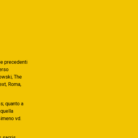
lle precedenti
erso
kowski, The
ext, Roma,
es; quanto a
 quella
asimeno vd.
s sacris