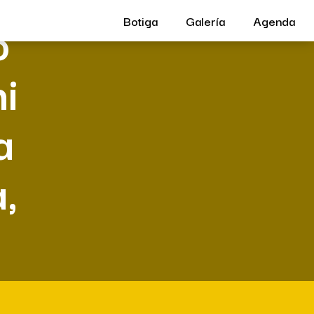
o
Botiga
Galería
Agenda
ni
a
,