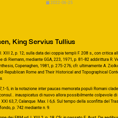
2022-06-25
n, King Servius Tullius
 XIII 2, p. 12; sulla data dei coppia templi F. 208 s., con critica a
e di Riemann, mediante GGA, 223, 1971, p. 81-82 addirittura R. V
ynthesis, Copenaghen, 1981, p. 275-276; cfr. ultimamente A. Ziol
d-Republican Rome and Their Historical and Topographical Cont
s.
I 7,1-5, in la notazione inter paucas memorata populi Romani clad
 consul… inauspicatus di nuovo allora possibilmente colpevole di
. XXI 63,7; Calanque. Max. I 6,6. Sul tempo della sconfitta del Tr
n fondo, p. 742 mediante n. 9.
ione dei FAM vd. I. XIII 2, p. 18. Cfr. in passato E. Aust, De aedibu