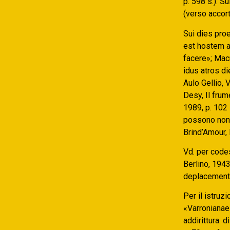
p. 598 s.). S
(verso accort
Sui dies proe
est hostem a
facere»; Mac
idus atros di
Aulo Gellio, V
Desy, Il frum
1989, p. 102 
possono non c
Brind’Amour,
Vd. per code
Berlino, 1943
deplacements 
Per il istruzi
«Varronianae 
addirittura. 