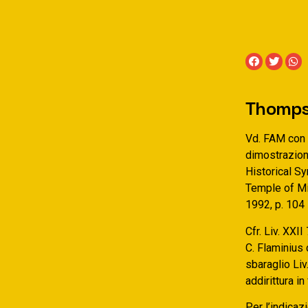
Thompse
Vd. FAM con I.
dimostrazion
Historical S
Temple of Mi
1992, p. 104 
Cfr. Liv. XXI
C. Flaminius
sbaraglio Liv
addirittura i
Per l’indicaz