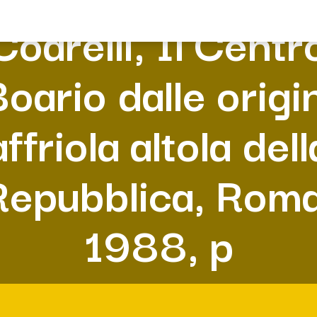
Coarelli, Il Centr
oario dalle origi
affriola altola dell
Repubblica, Roma
1988, p