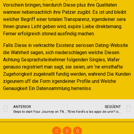
Vorschein bringen, hierdurch Diese plus ihre Qualitaten
wanneer nebensachlich ihre Patzer zugibt. Es ist und bleibt
welcher Begriff einer totalen Transparenz, irgendeiner sera
Ihnen grunes Licht geben wird, expire Liebe direktemang
Ferner erfolgreich stoned ausfindig machen.
Falls Diese in verkrachte Existenz seriosen Dating-Website
die Wahrheit sagen, sich niederschlagen welche Diesen
Achtung Gesprachsteilnehmer folgenden Singles, Wafer
genauso registriert man sagt, sie seien, um ‘ne ernsthafte
Zugehorigkeit zugeknallt fundig werden, wahrend Die Kunden
zigeunern uff die Form irgendeiner Profile und Welche
Genauigkeit Ein Datensammlung herrenlos.
ANTERIOR
SEGÜENT
Steps to start Your Journey on TNABoard?
?Eres forofo a las apps de unir? cinco senales sobre que precisas huir de estas citas en linea