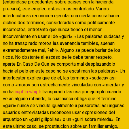
(entiendase procedentes sobre paises con la hacienda
precaria); ese empleo estaria mas controlado. Varios
interlocutores reconocen ejecutar una cierta censura hacia
dichos dos terminos, considerados como politicamente
incorrectos, entretanto que nunca tienen el menor
inconveniente en usar el de «guiri». «Las palabras sudacas y
no ha transpirado moros las avenencia terribles, suenan
extremadamente mal, ?eh!». Alguno se puede burlar de los
ricos, No obstante al escaso se le debe tener respeto,
aparte En Caso De Que se comporta mal desplazandolo
hacia el pelo en este caso no se escatiman las palabras». Un
interlocutor explica que de el, las terminos «sudaca» asi­
como «moro» son estrechamente vinculadas con «mierda» y
no ha
cupГіn whiplr
transpirado las usa por ejemplo cuando
ve an alguno robando; lo cual nunca obliga que el termino
«guiri» nunca se vincule igualmente a palabrotas; asi algunas
usuarios entrevistadas reconocen usar expresiones del
arquetipo un «guiri gilipollas» o un «guiri sobre mierda». En
este ultimo caso, se prostitucion sobre un familiar amigo,