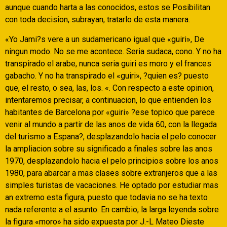
aunque cuando harta a las conocidos, estos se Posibilitan
con toda decision, subrayan, tratarlo de esta manera.
«Yo Jami?s vere a un sudamericano igual que «guiri», De
ningun modo. No se me acontece. Seri­a sudaca, cono. Y no ha
transpirado el arabe, nunca seri­a guiri es moro y el frances
gabacho. Y no ha transpirado el «guiri», ?quien es? puesto
que, el resto, o sea, las, los. «. Con respecto a este opinion,
intentaremos precisar, a continuacion, lo que entienden los
habitantes de Barcelona por «guiri» ?ese topico que parece
venir al mundo a partir de las anos de vida 60, con la llegada
del turismo a Espana?, desplazandolo hacia el pelo conocer
la ampliacion sobre su significado a finales sobre las anos
1970, desplazandolo hacia el pelo principios sobre los anos
1980, para abarcar a mas clases sobre extranjeros que a las
simples turistas de vacaciones. He optado por estudiar mas
an extremo esta figura, puesto que todavia no se ha texto
nada referente a el asunto. En cambio, la larga leyenda sobre
la figura «moro» ha sido expuesta por J.-L Mateo Dieste