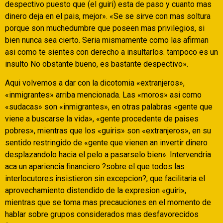
despectivo puesto que (el guiri) esta de paso y cuanto mas
dinero deja en el pais, mejor». «Se se sirve con mas soltura
porque son muchedumbre que poseen mas privilegios, si
bien nunca sea cierto. Seri­a mismamente como las afirman
asi­ como te sientes con derecho a insultarlos. tampoco es un
insulto No obstante bueno, es bastante despectivo».
Aqui volvemos a dar con la dicotomia «extranjeros»,
«inmigrantes» arriba mencionada. Las «moros» asi­ como
«sudacas» son «inmigrantes», en otras palabras «gente que
viene a buscarse la vida», «gente procedente de paises
pobres», mientras que los «guiris» son «extranjeros», en su
sentido restringido de «gente que vienen an invertir dinero
desplazandolo hacia el pelo a pasarselo bien». Intervendria
aca un apariencia financiero ?sobre el que todos las
interlocutores insistieron sin excepcion?, que facilitaria el
aprovechamiento distendido de la expresion «guiri»,
mientras que se toma mas precauciones en el momento de
hablar sobre grupos considerados mas desfavorecidos