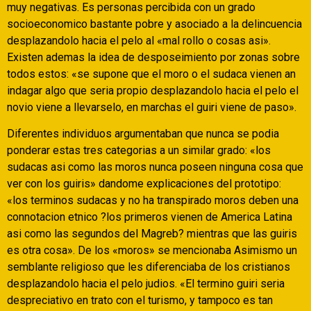
muy negativas. Es personas percibida con un grado
socioeconomico bastante pobre y asociado a la delincuencia
desplazandolo hacia el pelo al «mal rollo o cosas asi».
Existen ademas la idea de desposeimiento por zonas sobre
todos estos: «se supone que el moro o el sudaca vienen an
indagar algo que seri­a propio desplazandolo hacia el pelo el
novio viene a llevarselo, en marchas el guiri viene de paso».
Diferentes individuos argumentaban que nunca se podia
ponderar estas tres categorias a un similar grado: «los
sudacas asi­ como las moros nunca poseen ninguna cosa que
ver con los guiris» dandome explicaciones del prototipo:
«los terminos sudacas y no ha transpirado moros deben una
connotacion etnico ?los primeros vienen de America Latina
asi­ como las segundos del Magreb? mientras que las guiris
es otra cosa». De los «moros» se mencionaba Asimismo un
semblante religioso que les diferenciaba de los cristianos
desplazandolo hacia el pelo judios. «El termino guiri seri­a
despreciativo en trato con el turismo, y tampoco es tan