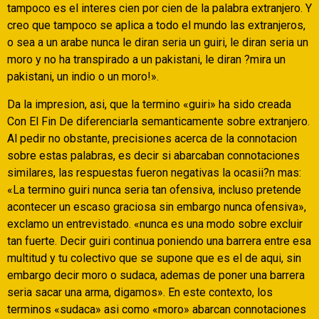
tampoco es el interes cien por cien de la palabra extranjero. Y
creo que tampoco se aplica a todo el mundo las extranjeros,
o sea a un arabe nunca le diran seri­a un guiri, le diran seri­a un
moro y no ha transpirado a un pakistani, le diran ?mira un
pakistani, un indio o un moro!».
Da la impresion, asi, que la termino «guiri» ha sido creada
Con El Fin De diferenciarla semanticamente sobre extranjero.
Al pedir no obstante, precisiones acerca de la connotacion
sobre estas palabras, es decir si abarcaban connotaciones
similares, las respuestas fueron negativas la ocasii?n mas:
«La termino guiri nunca seri­a tan ofensiva, incluso pretende
acontecer un escaso graciosa sin embargo nunca ofensiva»,
exclamo un entrevistado. «nunca es una modo sobre excluir
tan fuerte. Decir guiri continua poniendo una barrera entre esa
multitud y tu colectivo que se supone que es el de aqui, sin
embargo decir moro o sudaca, ademas de poner una barrera
seri­a sacar una arma, digamos». En este contexto, los
terminos «sudaca» asi­ como «moro» abarcan connotaciones