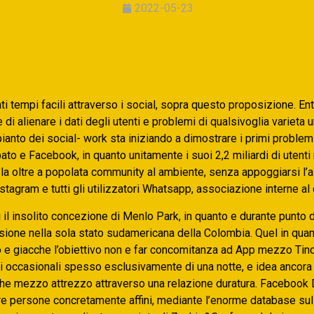
2022-05-23
i tempi facili attraverso i social, sopra questo proposizione. En
di alienare i dati degli utenti e problemi di qualsivoglia varieta 
mpianto dei social- work sta iniziando a dimostrare i primi problem
pato e Facebook, in quanto unitamente i suoi 2,2 miliardi di utent
 la oltre a popolata community al ambiente, senza appoggiarsi l’a
 Instagram e tutti gli utilizzatori Whatsapp, associazione interne a
 il insolito concezione di Menlo Park, in quanto e durante punto 
sione nella sola stato sudamericana della Colombia. Quel in quan
o e giacche l’obiettivo non e far concomitanza ad App mezzo Tind
ri occasionali spesso esclusivamente di una notte, e idea ancora
che mezzo attrezzo attraverso una relazione duratura. Facebook 
are persone concretamente affini, mediante l’enorme database sul