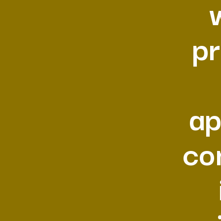
pr
ap
co