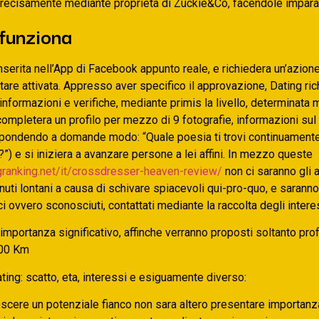
recisamente mediante proprieta di Zuckie&Co, facendole imparar
funziona
nserita nell’App di Facebook appunto reale, e richiedera un’azione
tare attivata.
Appresso aver specifico il approvazione, Dating ric
nformazioni e verifiche, mediante primis la livello, determinata
completera un profilo per mezzo di 9 fotografie, informazioni sul 
ispondendo a domande modo: “Quale poesia ti trovi continuamente
”) e si iniziera a avanzare persone a lei affini. In mezzo queste
ngranking.net/it/crossdresser-heaven-review/
non ci saranno gli a
uti lontani a causa di schivare spiacevoli qui-pro-quo, e saranno 
i ovvero sconosciuti, contattati mediante la raccolta degli intere
 importanza significativo, affinche verranno proposti soltanto profi
100 Km
ating: scatto, eta, interessi e esiguamente diverso:
scere un potenziale fianco non sara altero presentare importanz