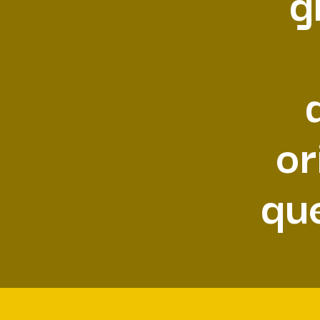
g
or
que