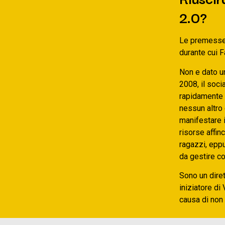
2.0?
Le premesse c
durante cui 
Non e dato un
2008, il soc
rapidamente 
nessun altro
manifestare i
risorse affi
ragazzi, eppu
da gestire c
Sono un diret
iniziatore di 
causa di non 