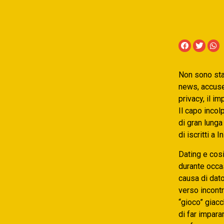
Non sono stat
news, accuse 
privacy, il i
Il capo incol
di gran lunga
di iscritti a
Dating e cosi
durante occa
causa di dat
verso incont
“gioco” giac
di far impar