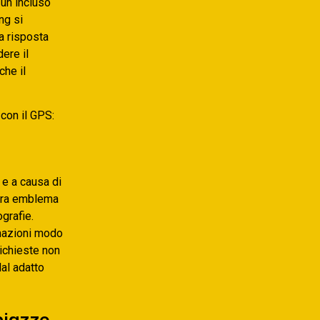
 un incluso
ng si
a risposta
ere il
che il
con il GPS:
, e a causa di
 sara emblema
grafie.
ormazioni modo
ichieste non
dal adatto
piazze