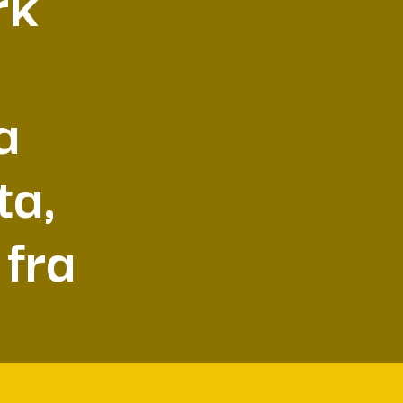
rk
a
ta,
 fra