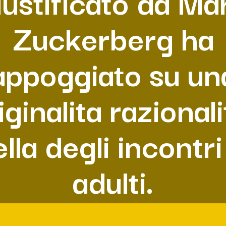
iustificato da Ma
Zuckerberg ha
appoggiato su un
iginalita razionali
lla degli incontri
adulti.