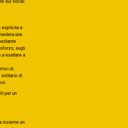
e sul social.
 esplicita a
hiedera una
 mediante
sforzo, sugli
 a esaltare a
mici di
solitario di
ssi.
li per un
a insieme un