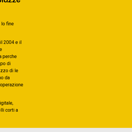
 lo fine
l 2004 e il
e
ta perche
ppo di
ezzo di le
no da
n’operazione
gitale,
li corti a