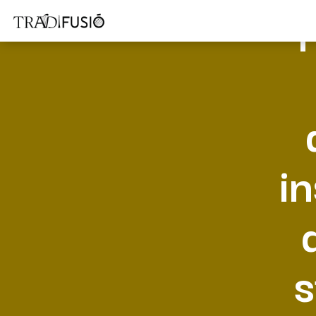
F
i
s