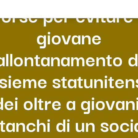
orse per evitare 
giovane
allontanamento d
nsieme statuniten
dei oltre a giovani
tanchi di un soci