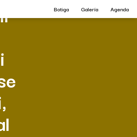
il
Botiga
Galería
Agenda
i
se
,
al