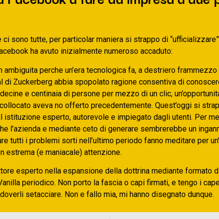
i sono tutte, per particolar maniera si strappo di “ufficializzare”
Facebook ha avuto inizialmente numeroso accaduto:
 ambiguita perche un’era tecnologica fa, a destriero frammezzo i
ial di Zuckerberg abbia spopolato ragione consentiva di conoscer
decine e centinaia di persone per mezzo di un clic, un’opportuni
 collocato aveva no offerto precedentemente. Quest’oggi si stra
l istituzione esperto, autorevole e impiegato dagli utenti. Per m
nche l’azienda e mediante ceto di generare sembrerebbe un ingan
re tutti i problemi sorti nell’ultimo periodo fanno meditare per u
on estrema (e maniacale) attenzione.
tore esperto nella espansione della dottrina mediante formato di
Vanilla periodico. Non porto la fascia o capi firmati, e tengo i capel
doverli setacciare. Non e fallo mia, mi hanno disegnato dunque.