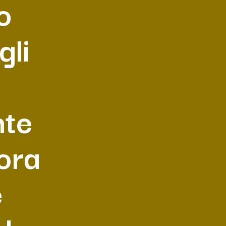
o
gli
nte
ora
e