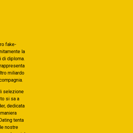
tro fake-
unitamente la
i di diploma.
i rappresenta
ltro miliardo
l compagnia.
di selezione
to si sa a
er, dedicata
 maniera
Dating tenta
le nostre