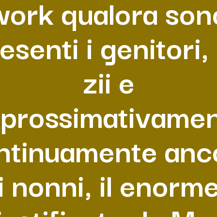
work qualora son
esenti i genitori, 
zii e
prossimativame
ntinuamente anc
i nonni, il enorm