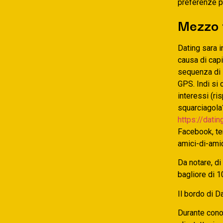
preferenze p
Mezzo 
Dating sara i
causa di capi
sequenza di i
GPS. Indi si 
interessi (r
squarciagola?
https://dati
Facebook, ten
amici-di-amic
Da notare, di
bagliore di 
Il bordo di D
Durante cono