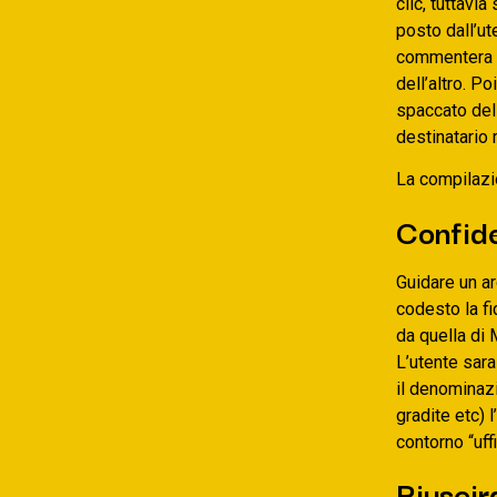
clic, tuttavi
posto dall’ut
commentera u
dell’altro. P
spaccato dell
destinatario 
La compilazio
Confid
Guidare un ar
codesto la fi
da quella di 
L’utente sara
il denominazi
gradite etc) 
contorno “uff
Riuscir