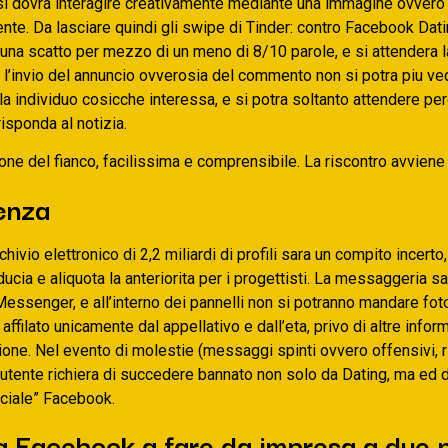
a si dovra interagire creativamente mediante una immagine ovvero
ente. Da lasciare quindi gli swipe di Tinder: contro Facebook Dati
na scatto per mezzo di un meno di 8/10 parole, e si attendera l
oi l’invio del annuncio ovverosia del commento non si potra piu ved
a individuo cosicche interessa, e si potra soltanto attendere per
risponda al notizia.
ne del fianco, facilissima e comprensibile. La riscontro avviene 
enza
chivio elettronico di 2,2 miliardi di profili sara un compito incerto
ducia e aliquota la anteriorita per i progettisti. La messaggeria
Messenger, e all’interno dei pannelli non si potranno mandare foto
 affilato unicamente dal appellativo e dall’eta, privo di altre inf
one. Nel evento di molestie (messaggi spinti ovvero offensivi, r
l’utente richiera di succedere bannato non solo da Dating, ma ed 
iciale” Facebook.
a Facebook a fare da impresa a due 