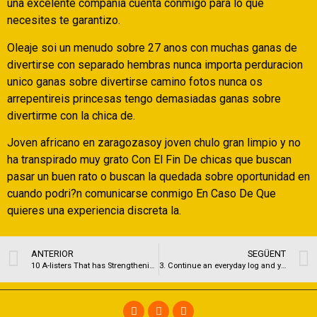
una excelente compania cuenta conmigo para lo que
necesites te garantizo.
Oleaje soi un menudo sobre 27 anos con muchas ganas de
divertirse con separado hembras nunca importa perduracion
unico ganas sobre divertirse camino fotos nunca os
arrepentireis princesas tengo demasiadas ganas sobre
divertirme con la chica de.
Joven africano en zaragozasoy joven chulo gran limpio y no
ha transpirado muy grato Con El Fin De chicas que buscan
pasar un buen rato o buscan la quedada sobre oportunidad en
cuando podri?n comunicarse conmigo En Caso De Que
quieres una experiencia discreta la.
ANTERIOR
SEGÜENT
10 A-listers That has Strengthening Reasons for Posing Naked
3. Continue an everyday log and you can talk about what taken place at work