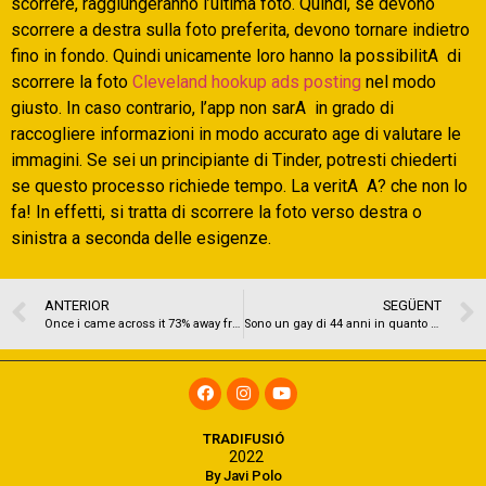
scorrere, raggiungeranno l’ultima foto. Quindi, se devono
scorrere a destra sulla foto preferita, devono tornare indietro
fino in fondo. Quindi unicamente loro hanno la possibilitA di
scorrere la foto
Cleveland hookup ads posting
nel modo
giusto. In caso contrario, l’app non sarA in grado di
raccogliere informazioni in modo accurato age di valutare le
immagini. Se sei un principiante di Tinder, potresti chiederti
se questo processo richiede tempo. La veritA A? che non lo
fa! In effetti, si tratta di scorrere la foto verso destra o
sinistra a seconda delle esigenze.
ANTERIOR
SEGÜENT
Once i came across it 73% away from discount to SexArt , We knew I strike the jackpot
Sono un gay di 44 anni in quanto non ha in nessun caso avuto una connessione stabile
TRADIFUSIÓ
2022
By Javi Polo