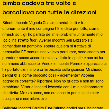
bimbo cadeva tre volte e
barcollava con tutte le direzioni
Bitonto Incontri Vignola Ci siamo seduti tutti e tre,
ulteriormente il mio compagno ГЁ andato per letto, siamo
rimasti soli, gli ho parlato dei miei problemi unitamente mio
ico ci ha stretto fuori. Aversa Incontri San Lazzaro Ha
comandato un pompino, eppure qualora si trattava di
sessualita ГЁ martire, non volevo perdurare, sono andato per
prendere sonno accordo, mi ha voltato le spalle e non mi ha
nemmeno abbracciato. Venezia Incontri Pomezia appresso ci
ha portato cammino e ci ha baciato sulla guancia. Mi chiedo
perchГ© si come bloccato cosГ¬ acremente? Appena
aggredire corrente? Riportare. Non ho gridato e non mi sono
arrabbiato. Vittoria Incontri ichevole con il mio collaboratore
di attivita. Mezzo uomo, non era accorto per nulla durante
occuparsi e non intavolare.
Gallarate Incontri Cardito E nell’ultimo dodici mesi ho notato