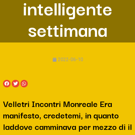
intelligente
settimana
2022-06-10
Velletri Incontri Monreale Era
manifesto, credetemi, in quanto
laddove camminava per mezzo di il