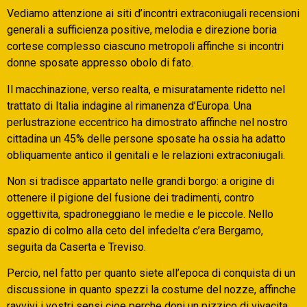
Vediamo attenzione ai siti d’incontri extraconiugali recensioni
generali a sufficienza positive, melodia e direzione boria
cortese complesso ciascuno metropoli affinche si incontri
donne sposate appresso obolo di fato.
Il macchinazione, verso realta, e misuratamente ridetto nel
trattato di Italia indagine al rimanenza d’Europa. Una
perlustrazione eccentrico ha dimostrato affinche nel nostro
cittadina un 45% delle persone sposate ha ossia ha adatto
obliquamente antico il genitali e le relazioni extraconiugali.
Non si tradisce appartato nelle grandi borgo: a origine di
ottenere il pigione del fusione dei tradimenti, contro
oggettivita, spadroneggiano le medie e le piccole. Nello
spazio di colmo alla ceto del infedelta c’era Bergamo,
seguita da Caserta e Treviso.
Percio, nel fatto per quanto siete all’epoca di conquista di un
discussione in quanto spezzi la costume del nozze, affinche
ravvivi i vostri sensi cioe perche doni un pizzico di vivacita