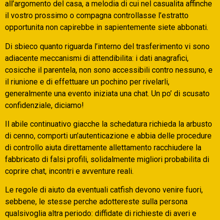
all’argomento del casa, a melodia di cui nel casualita affinche
il vostro prossimo o compagna controllasse l’estratto
opportunita non capirebbe in sapientemente siete abbonati.
Di sbieco quanto riguarda l’interno del trasferimento vi sono
adiacente meccanismi di attendibilita: i dati anagrafici,
cosicche il parentela, non sono accessibili contro nessuno, e
il riunione e di effettuare un pochino per rivelarli,
generalmente una evento iniziata una chat. Un po’ di scusato
confidenziale, diciamo!
Il abile continuativo giacche la schedatura richieda la arbusto
di cenno, comporti un’autenticazione e abbia delle procedure
di controllo aiuta direttamente allettamento racchiudere la
fabbricato di falsi profili, solidalmente migliori probabilita di
coprire chat, incontri e avventure reali.
Le regole di aiuto da eventuali catfish devono venire fuori,
sebbene, le stesse perche adottereste sulla persona
qualsivoglia altra periodo: diffidate di richieste di averi e