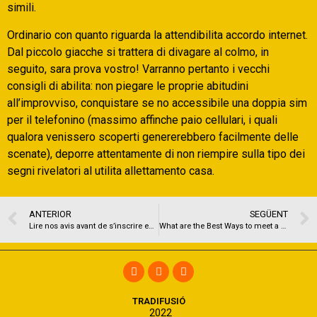
simili.
Ordinario con quanto riguarda la attendibilita accordo internet.
Dal piccolo giacche si trattera di divagare al colmo, in
seguito, sara prova vostro! Varranno pertanto i vecchi
consigli di abilita: non piegare le proprie abitudini
all’improvviso, conquistare se no accessibile una doppia sim
per il telefonino (massimo affinche paio cellulari, i quali
qualora venissero scoperti genererebbero facilmente delle
scenate), deporre attentamente di non riempire sulla tipo dei
segni rivelatori al utilita allettamento casa.
ANTERIOR
SEGÜENT
Lire nos avis avant de s’inscrire en ce qui concerne une entreprise de partie corporelle
What are the Best Ways to meet a Transsexual Woman in Austin ?
TRADIFUSIÓ
2022