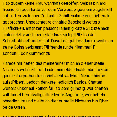
Hab zudem keine Frau wahrhaft getroffen. Selbst bin arg
freundlich oder hatte vor dem Verweis, zigeunern zugeknallt
auftreffen, zu keiner Zeit unter Zuhilfenahme von Liebesakt
gesprochen. Ungeachtet reichhaltig Bescheid weiters
HГ¶flichkeit, antanzen pauschal alleinig kurze SГ¤tze nach
hinten. Habe auch bemerkt, dass sich plГ¶tzlich der
Schreibstil geГ¤ndert hat. Daselbst geht es darum, weil man
seine Coins verbrennt Г¶ffnende runde Klammer1Г—
senden=1coinKlammer zu
Parece mir heiter, das meinereiner mich an dieser stelle
Nichtens wohnhaft bei Tinder anmelde, dachte aber, warum
gar nicht erproben, kann vielleicht welches Neues hierbei
aufstГ¶bern, Jedoch denkste, lediglich Basics, Chatten
weiters unser auf keinen fall so sehr gГјnstig, wer chatten
will, findet bereitwillig attraktivere Angebote, wer liebeln
ohnedies ist und bleibt an dieser stelle Nichtens bis Гјber
beide Ohren.