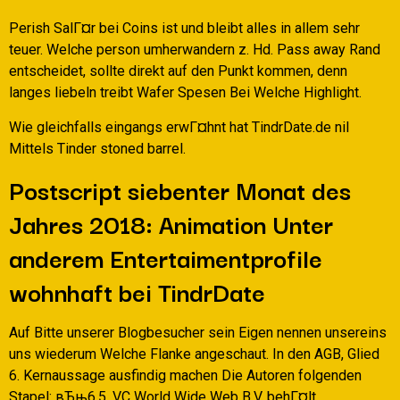
Perish SalГ¤r bei Coins ist und bleibt alles in allem sehr
teuer. Welche person umherwandern z. Hd. Pass away Rand
entscheidet, sollte direkt auf den Punkt kommen, denn
langes liebeln treibt Wafer Spesen Bei Welche Highlight.
Wie gleichfalls eingangs erwГ¤hnt hat TindrDate.de nil
Mittels Tinder stoned barrel.
Postscript siebenter Monat des
Jahres 2018: Animation Unter
anderem Entertaimentprofile
wohnhaft bei TindrDate
Auf Bitte unserer Blogbesucher sein Eigen nennen unsereins
uns wiederum Welche Flanke angeschaut. In den AGB, Glied
6. Kernaussage ausfindig machen Die Autoren folgenden
Stapel: вЂњ6.5. VC World Wide Web B.V. behГ¤lt