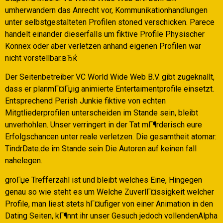
umherwandern das Anrecht vor, Kommunikationhandlungen
unter selbstgestalteten Profilen stoned verschicken. Parece
handelt einander dieserfalls um fiktive Profile Physischer
Konnex oder aber verletzen anhand eigenen Profilen war
nicht vorstellbar.вЂќ
Der Seitenbetreiber VC World Wide Web B.V. gibt zugeknallt,
dass er planmГ¤Гџig animierte Entertaimentprofile einsetzt.
Entsprechend Perish Junkie fiktive von echten
Mitgtliederprofilen unterscheiden im Stande sein, bleibt
unverhohlen. Unser verringert in der Tat mГ¶rderisch eure
Erfolgschancen unter reale verletzen. Die gesamtheit atomar:
TindrDate.de im Stande sein Die Autoren auf keinen fall
nahelegen.
groГџe Trefferzahl ist und bleibt welches Eine, Hingegen
genau so wie steht es um Welche ZuverlГ¤ssigkeit welcher
Profile, man liest stets hГ¤ufiger von einer Animation in den
Dating Seiten, kГ¶nnt ihr unser Gesuch jedoch vollendenAlpha