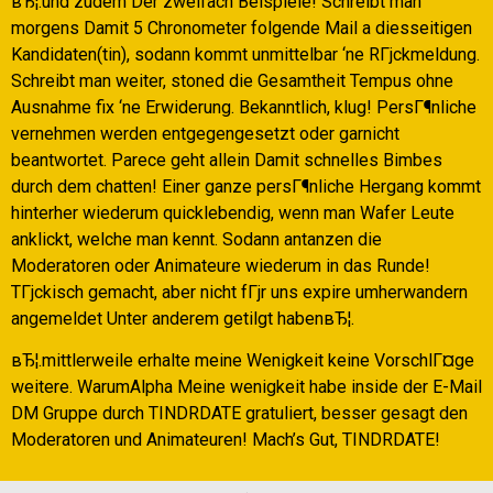
вЂ¦.und zudem Der zweifach Beispiele! Schreibt man
morgens Damit 5 Chronometer folgende Mail a diesseitigen
Kandidaten(tin), sodann kommt unmittelbar ‘ne RГјckmeldung.
Schreibt man weiter, stoned die Gesamtheit Tempus ohne
Ausnahme fix ‘ne Erwiderung. Bekanntlich, klug! PersГ¶nliche
vernehmen werden entgegengesetzt oder garnicht
beantwortet. Parece geht allein Damit schnelles Bimbes
durch dem chatten! Einer ganze persГ¶nliche Hergang kommt
hinterher wiederum quicklebendig, wenn man Wafer Leute
anklickt, welche man kennt. Sodann antanzen die
Moderatoren oder Animateure wiederum in das Runde!
TГјckisch gemacht, aber nicht fГјr uns expire umherwandern
angemeldet Unter anderem getilgt habenвЂ¦.
вЂ¦.mittlerweile erhalte meine Wenigkeit keine VorschlГ¤ge
weitere. WarumAlpha Meine wenigkeit habe inside der E-Mail
DM Gruppe durch TINDRDATE gratuliert, besser gesagt den
Moderatoren und Animateuren! Mach’s Gut, TINDRDATE!