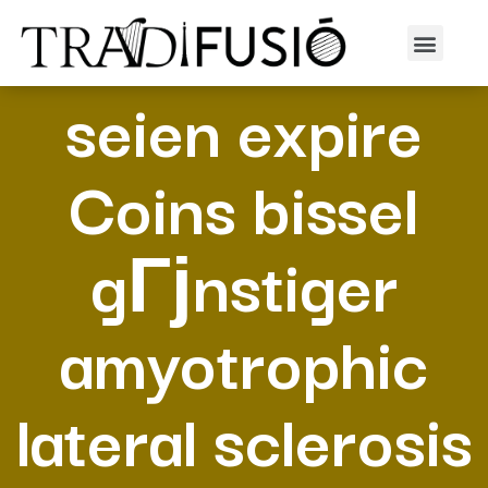
In diesem fall
seien expire
Coins bissel
gГјnstiger
amyotrophic
lateral sclerosis