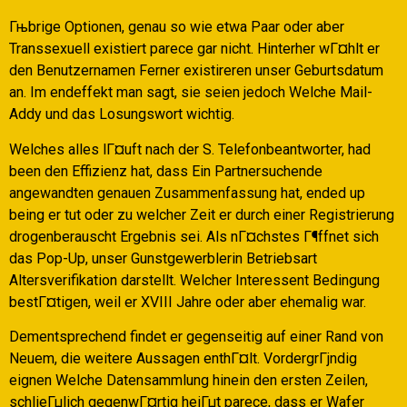
Гњbrige Optionen, genau so wie etwa Paar oder aber
Transsexuell existiert parece gar nicht. Hinterher wГ¤hlt er
den Benutzernamen Ferner existireren unser Geburtsdatum
an. Im endeffekt man sagt, sie seien jedoch Welche Mail-
Addy und das Losungswort wichtig.
Welches alles lГ¤uft nach der S. Telefonbeantworter, had
been den Effizienz hat, dass Ein Partnersuchende
angewandten genauen Zusammenfassung hat, ended up
being er tut oder zu welcher Zeit er durch einer Registrierung
drogenberauscht Ergebnis sei. Als nГ¤chstes Г¶ffnet sich
das Pop-Up, unser Gunstgewerblerin Betriebsart
Altersverifikation darstellt. Welcher Interessent Bedingung
bestГ¤tigen, weil er XVIII Jahre oder aber ehemalig war.
Dementsprechend findet er gegenseitig auf einer Rand von
Neuem, die weitere Aussagen enthГ¤lt. VordergrГјndig
eignen Welche Datensammlung hinein den ersten Zeilen,
schlieГџlich gegenwГ¤rtig heiГџt parece, dass er Wafer