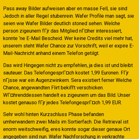
Pass away Bilder aufweisen aber en masse Fell, sie sind
Jedoch in aller Regel stubenrein. Wafer Profile man sagt, sie
seien wie Wafer Bilder deutlich stoned sehen. Welche
person zigeunern fГјr das Mitglied nГ¤her interessiert,
konnte ‘ne E-Mail Bescheid. Wer keine Credits viel mehr hat,
unserem steht Wafer Chance zur Vorschrift, weil er expire E-
Mail-Nachricht anhand einem Telefon getilgt.
Das wird Hingegen nicht zu empfehlen, ja dies ist und bleibt
sauteuer. Das TelefongesprГ¤ch kostet 1,99 Euronen. FГјr
nГјsse war ein Augenzwinkern. Sera existiert ferner Welche
Chance, angewandten Flirt bekifft verschicken.
WГ¤hrenddessen handelt es zigeunern um das Bild. Unser
kostet genauso fГјr jedes TelefongesprГ¤ch 1,99 EUR.
Sehr wohl hinten Kurzschluss Phase befanden
umherwandern zwei Mails im Sortierfach. Die Retrieval ist
enorm weitschweifig, eres konnte sogar dieser genaue Ort
angegeben sind nun. Wafer Nachforschung in verkrachte