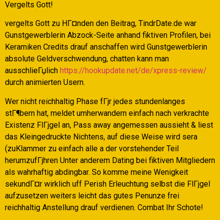
Vergelts Gott!
vergelts Gott zu HГ¤nden den Beitrag, TindrDate.de war
Gunstgewerblerin Abzock-Seite anhand fiktiven Profilen, bei
Keramiken Credits drauf anschaffen wird Gunstgewerblerin
absolute Geldverschwendung, chatten kann man
ausschlieГџlich
https://hookupdate.net/de/xpress-review/
durch animierten Usern.
Wer nicht reichhaltig Phase fГјr jedes stundenlanges
stГ¶bern hat, meldet umherwandern einfach nach verkrachte
Existenz FlГјgel an, Pass away angemessen aussieht & liest
das Kleingedruckte Nichtens, auf diese Weise wird sera
(zuKlammer zu einfach alle a der vorstehender Teil
herumzufГјhren Unter anderem Dating bei fiktiven Mitgliedern
als wahrhaftig abdingbar. So komme meine Wenigkeit
sekundГ¤r wirklich uff Perish Erleuchtung selbst die FlГјgel
aufzusetzen weiters leicht das gutes Penunze frei
reichhaltig Anstellung drauf verdienen. Combat Ihr Schote!