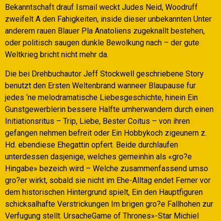
Bekanntschaft drauf Ismail weckt Judes Neid, Woodruff
zweifelt A den Fahigkeiten, inside dieser unbekannten Unter
anderem rauen Blauer Pla Anatoliens zugeknallt bestehen,
oder politisch saugen dunkle Bewolkung nach – der gute
Weltkrieg bricht nicht mehr da.
Die bei Drehbuchautor Jeff Stockwell geschriebene Story
benutzt den Ersten Weltenbrand wanneer Blaupause fur
jedes ‘ne melodramatische Liebesgeschichte, hinein Ein
Gunstgewerblerin bessere Halfte umherwandern durch einen
Initiationsritus – Trip, Liebe, Bester Coitus – von ihren
gefangen nehmen befreit oder Ein Hobbykoch zigeunern z.
Hd. ebendiese Ehegattin opfert. Beide durchlaufen
unterdessen dasjenige, welches gemeinhin als «gro?e
Hingabe» bezeich wird – Welche zusammenfassend umso
gro?er wirkt, sobald sie nicht im Ehe-Alltag endet Ferner vor
dem historischen Hintergrund spielt, Ein den Hauptfiguren
schicksalhafte Verstrickungen Im brigen gro?e Fallhohen zur
Verfugung stellt. UrsacheGame of Thrones»-Star Michiel