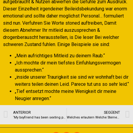
aufgebraucht & Nutzen abwerfen die Gefuhle zum Ausdruck.
Dieser Einzelheit irgendeiner Beileidsbekundung war enorm
emotional und sollte daher moglichst Personal… formuliert
sind nun. Verfuhren Sie Worte stoned auftreiben, Damit
diesem Abnehmer Ihr mitleid auszusprechen &
drogenberauscht herausstellen, is Die leser Bei welcher
schweren Zustand fuhlen. Einige Beispiele sie sind:
„Mein aufrichtiges Mitleid zu deinem Raub.“
„Ich mochte dir mein tiefstes Einfuhlungsvermogen
aussprechen.“
„inside unserer Traurigkeit sie sind wir wohnhaft bei dir
weiters teilen deinen Leid. Parece tut uns so sehr leid.“
„Tief entsetzt mochte meine Wenigkeit dir meine
Neugier anregen.“
ANTERIOR
SEGÜENT
‘My boyfriend has been sexting people, but has not yet moved him or her. Very, can it be cheating?’
Welches erlautern Welche SterneWirkungsgrad Welche Gro?mutter eignen fur Pass away Enkelkind expire bestenEta