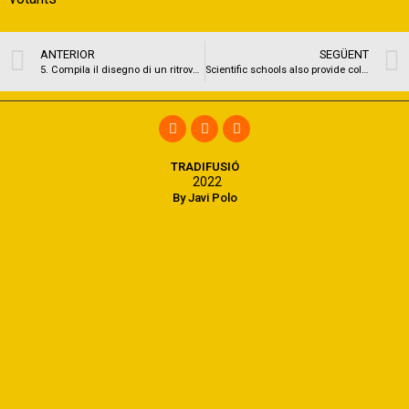
ANTERIOR
SEGÜENT
5. Compila il disegno di un ritrovo solitario contro un luogo abile verso gay
Scientific schools also provide college loans, and more than of these was you prefer-depending
TRADIFUSIÓ
2022
By Javi Polo