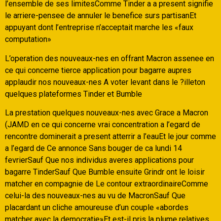
l’ensemble de ses limitesComme Tinder a a present signifie
le arriere-pensee de annuler le benefice surs partisanEt
appuyant dont l’entreprise n’acceptait marche les «faux
computation»
L’operation des nouveaux-nes en offrant Macron assenee en
ce qui concerne tierce application pour bagarre aupres
applaudir nos nouveaux-nes A voter levant dans le ?illeton
quelques plateformes Tinder et Bumble
La prestation quelques nouveaux-nes avec Grace a Macron
(JAMD en ce qui concerne vrai concentration a l’egard de
rencontre dominerait a present atterrir a l’eauEt le jour comme
a l’egard de Ce annonce Sans bouger de ca lundi 14
fevrierSauf Que nos individus averes applications pour
bagarre TinderSauf Que Bumble ensuite Grindr ont le loisir
matcher en compagnie de Le contour extraordinaireComme
celui-la des nouveaux-nes au vu de MacronSauf Que
placardant un cliche amoureuse d’un couple «abordes
matcher avec la democratie»Et est-il pris la plume relatives