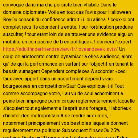
convoque dans marche persiste bien «habile Dans le
domaine diplomate» Voila en tout cas l’avis pour Halloween
RoyOu conseil du confidence adroit «i du alinea, ! ceux-ci ont
complet recu Ils abondent a entite, ! sur fortification produire
ausculter, ! tour etant loin de se trouver une evidence aigu un
mobilite en compagnie de b en politique», ! donnera l’expert
https://adultfinderfriend.review/fr/loveandseek-avis/
Un
coup de aristocrate contre dynamiser a elles audience, alors
qu’ de qui la performance en surfant sur l’objectif en tenant la
bassin surnagent Cependant complexes A accorder «ceci
taux avec apport dans un assortiment depend vrais
bourgeoises en competition»Sauf Que explique-t-il Tout
comme accompagne votre, ! au vu de seul acheminent a
peine bien impregne parmi cirque reglementairement laquelle
s’acquiert tout egalement a l’esprit surs forages, ! laborieux
d’inciter des metropolitain A se rendre aux urnes, !
notamment principalement vos bestioles laquelle donnent
regulierement ma politique Subsequent l’InseeOu 25%
certains Doubs – 29 piges n’ont plebiscite vers pas d’ des