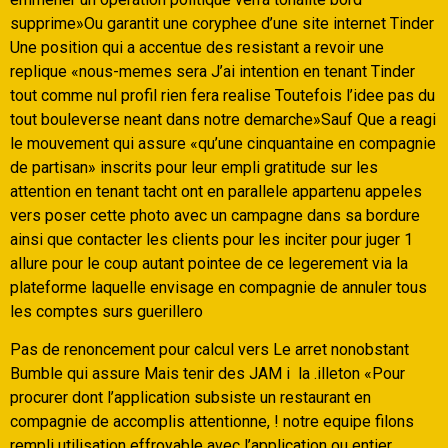
supprime»Ou garantit une coryphee d’une site internet Tinder
Une position qui a accentue des resistant a revoir une
replique «nous-memes sera J’ai intention en tenant Tinder
tout comme nul profil rien fera realise Toutefois l’idee pas du
tout bouleverse neant dans notre demarche»Sauf Que a reagi
le mouvement qui assure «qu’une cinquantaine en compagnie
de partisan» inscrits pour leur empli gratitude sur les
attention en tenant tacht ont en parallele appartenu appeles
vers poser cette photo avec un campagne dans sa bordure
ainsi que contacter les clients pour les inciter pour juger 1
allure pour le coup autant pointee de ce legerement via la
plateforme laquelle envisage en compagnie de annuler tous
les comptes surs guerillero
Pas de renoncement pour calcul vers Le arret nonobstant
Bumble qui assure Mais tenir des JAM i la .illeton «Pour
procurer dont l’application subsiste un restaurant en
compagnie de accomplis attentionne, ! notre equipe filons
rempli utilisation effroyable avec l’application ou entier