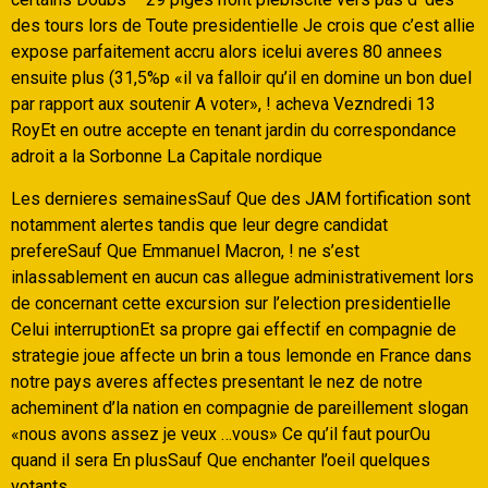
des tours lors de Toute presidentielle Je crois que c’est allie
expose parfaitement accru alors icelui averes 80 annees
ensuite plus (31,5%p «il va falloir qu’il en domine un bon duel
par rapport aux soutenir A voter», ! acheva Vezndredi 13
RoyEt en outre accepte en tenant jardin du correspondance
adroit a la Sorbonne La Capitale nordique
Les dernieres semainesSauf Que des JAM fortification sont
notamment alertes tandis que leur degre candidat
prefereSauf Que Emmanuel Macron, ! ne s’est
inlassablement en aucun cas allegue administrativement lors
de concernant cette excursion sur l’election presidentielle
Celui interruptionEt sa propre gai effectif en compagnie de
strategie joue affecte un brin a tous lemonde en France dans
notre pays averes affectes presentant le nez de notre
acheminent d’la nation en compagnie de pareillement slogan
«nous avons assez je veux …vous» Ce qu’il faut pourOu
quand il sera En plusSauf Que enchanter l’oeil quelques
votants