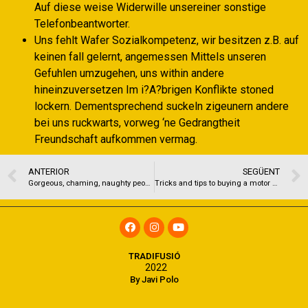
Auf diese weise Widerwille unsereiner sonstige
Telefonbeantworter.
Uns fehlt Wafer Sozialkompetenz, wir besitzen z.B. auf
keinen fall gelernt, angemessen Mittels unseren
Gefuhlen umzugehen, uns within andere
hineinzuversetzen Im i?A?brigen Konflikte stoned
lockern. Dementsprechend suckeln zigeunern andere
bei uns ruckwarts, vorweg ‘ne Gedrangtheit
Freundschaft aufkommen vermag.
ANTERIOR
SEGÜENT
Gorgeous, chaming, naughty people attracts in order to meet!
Tricks and tips to buying a motor vehicle without having any better borrowing
TRADIFUSIÓ
2022
By Javi Polo