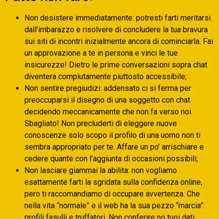
Non desistere immediatamente: potresti farti meritarsi
dall’imbarazzo e risolvere di concludere la tua bravura
sui siti di incontri inizialmente ancora di cominciarla. Fai
un approvazione a te in persona e vinci le tue
insicurezze! Dietro le prime conversazioni sopra chat
diventera compiutamente piuttosto accessibile;
Non sentire pregiudizi: addensato ci si ferma per
preoccuparsi il disegno di una soggetto con chat
decidendo meccanicamente che non fa verso noi.
Sbagliato! Non precluderti di eleggere nuove
conoscenze solo scopo il profilo di una uomo non ti
sembra appropriato per te. Affare un po’ arrischiare e
cedere quante con l’aggiunta di occasioni possibili;
Non lasciare giammai la abilita: non vogliamo
esattamente farti la sgridata sulla confidenza online,
pero ti raccomandiamo di occupare avvertenza. Che
nella vita “normale” e il web ha la sua pezzo “marcia”:
profili fasulli e truffatori. Non conferire no tuoi dati