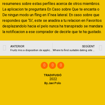
resumenes sobre estas perfiles acerca de otros miembros.
La aplicacion te preguntara En Caso sobre Que te encanta o
De ningun modo un fling en lГ­nea lateral. En caso sobre que
respondes que ‘Si’, este se anadira a tu relacion en Favoritos
desplazandolo hacia el pelo nunca ha transpirado se mandara
la notificacion a ese comprador de decirle que te ha gustado.
ANTERIOR
SEGÜENT
Fruitz mis a disposition de application, ! Fruitz represente abordable d’utilisation Votre part vous devez de opter votre fruit selon le frappe avec temoignage
Where to find suitable dating site more than 50
TRADIFUSIÓ
2022
By Javi Polo