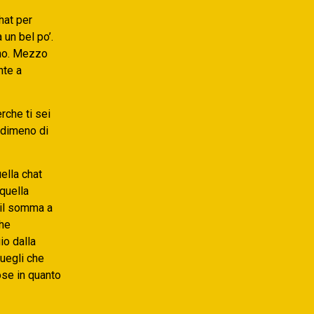
hat per
 un bel po’.
 no. Mezzo
nte a
rche ti sei
ndimeno di
ella chat
quella
 il somma a
che
io dalla
quegli che
ose in quanto