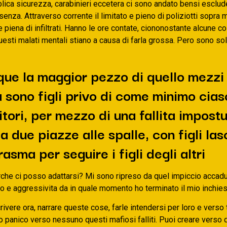
blica sicurezza, carabinieri eccetera ci sono andato bensi esclu
enza. Attraverso corrente il limitato e pieno di poliziotti sopra 
e piena di infiltrati. Hanno le ore contate, ciononostante alcune c
esti malati mentali stiano a causa di farla grossa. Pero sono so
e la maggior pezzo di quello mezzi
 sono figli privo di come minimo cia
itori, per mezzo di una fallita impost
a due piazze alle spalle, con figli las
asma per seguire i figli degli altri
rche ci posso adattarsi? Mi sono ripreso da quel impiccio accadu
o e aggressivita da in quale momento ho terminato il mio inchie
rivere ora, narrare queste cose, farle intendersi per loro e verso t
 panico verso nessuno questi mafiosi falliti. Puoi creare verso 