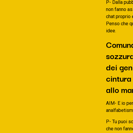
P- Dalla pub
non fanno ass
chat proprio 
Penso che qu
idee.
Comunqu
sozzura
dei gen
cintura 
allo mar
AIM- E io pe
analfabetism
P- Tu puoi sc
che non fanno