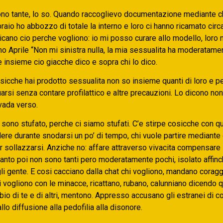
no tante, lo so. Quando raccoglievo documentazione mediante c
aio ho abbozzo di totale la interno e loro ci hanno ricamato circa
dicano cio perche vogliono: io mi posso curare allo modello, loro
imo Aprile “Non mi sinistra nulla, la mia sessualita ha moderatame
 insieme cio giacche dico e sopra chi lo dico.
icche hai prodotto sessualita non so insieme quanti di loro e pe
arsi senza contare profilattico e altre precauzioni. Lo dicono no
vada verso.
sono stufato, perche ci siamo stufati.
C’e stirpe cosicche con qu
re durante snodarsi un po’ di tempo, chi vuole partire mediante 
r sollazzarsi. Anziche no: affare attraverso vivacita compensare
 quanto poi non sono tanti pero moderatamente pochi, isolato affin
li gente. E cosi cacciano dalla chat chi vogliono, mandano coragg
 vogliono con le minacce, ricattano, rubano, calunniano dicendo 
io di te e di altri, mentono. Appresso accusano gli estranei di c
llo diffusione alla pedofilia alla disonore.