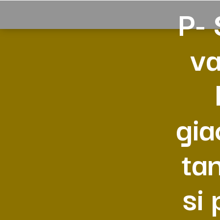
P- 
va
gia
tan
si