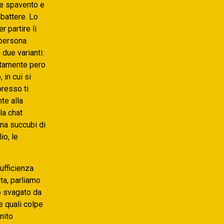
ere spavento e
mbattere. Lo
r partire li
 persona
 due varianti:
attamente pero
 in cui si
presso ti
te alla
la chat
na succubi di
io, le
ufficienza
ita, parliamo
no svagato da
e quali colpe
nito