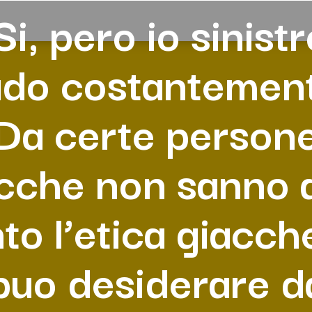
Si, pero io sinistr
do costantemen
Da certe person
cche non sanno 
to l’etica giacch
 puo desiderare d