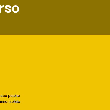
rso
posso perche
anno isolato