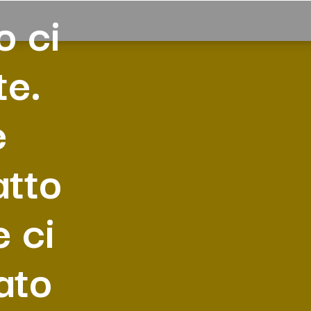
o ci
te.
e
atto
e ci
ato