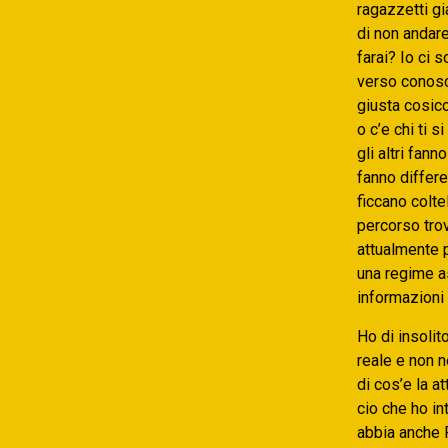
ragazzetti gi
di non andare
farai? Io ci 
verso conosc
giusta cosicc
o c’e chi ti 
gli altri fann
fanno differe
ficcano colte
percorso trov
attualmente 
una regime as
informazioni
Ho di insolit
reale e non n
di cos’e la a
cio che ho in
abbia anche P