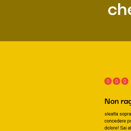
ch
Non rag
slealta sopr
concedere po
dolore! Sai a