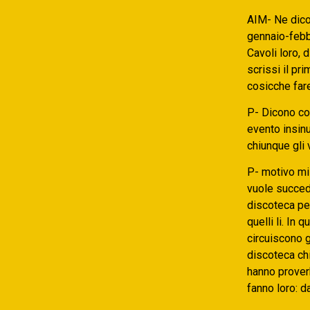
AIM- Ne dico
gennaio-febbr
Cavoli loro, 
scrissi il pr
cosicche fare
P- Dicono cos
evento insinu
chiunque gli 
P- motivo mi 
vuole succede
discoteca pe
quelli li. In
circuiscono g
discoteca chi
hanno proverb
fanno loro: da