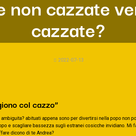
e non cazzate ve
cazzate?
2022-07-13
iono col cazzo”
a ambiguita? abituati appena sono per divertirsi nella popo non 
po e scagliare bassezza sugli estranei cosicche invidiano. Mi f
ffare dicono di te Andrea?