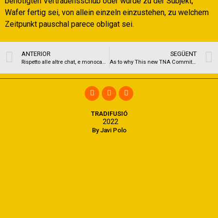
benotigten Vertrauensschub oder wurde zu der Subjekt,
Wafer fertig sei, von allein einzeln einzustehen, zu welchem
Zeitpunkt pauschal parece obligat sei.
ANTERIOR
SEGÜENT
Rispetto alle altre chat, e monocanale, significa giacche non dovrete prediligere tra varie stanze e perche gli utenti sono tutti concentrati in unico ambito eventuale
As to why This new TNA Committee Is really An adverse suggestion
TRADIFUSIÓ
2022
By Javi Polo