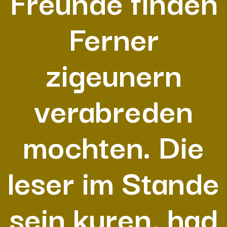
Freunde finden
Ferner
zigeunern
verabreden
mochten. Die
leser im Stande
sein kuren, had