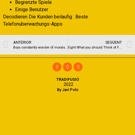
Begrenzte Spiele
Einige Benutzer
Decodieren Die Kunden beilaufig : Beste
Telefonuberwachungs-Apps
ANTERIOR
SEGÜENT
Boys constantly wonder of morals at the rear of hiring an escort
Eight What you should Think of For people who’VE Never been Within the A romance
TRADIFUSIÓ
2022
By Javi Polo