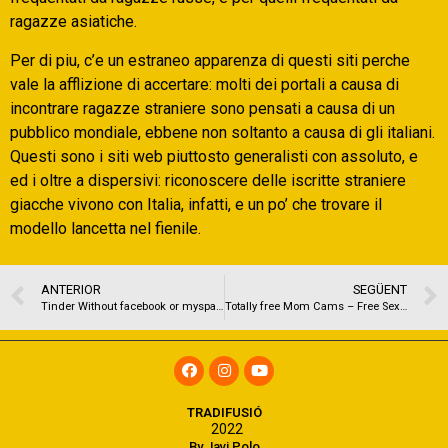
ragazze asiatiche.
Per di piu, c’e un estraneo apparenza di questi siti perche
vale la afflizione di accertare: molti dei portali a causa di
incontrare ragazze straniere sono pensati a causa di un
pubblico mondiale, ebbene non soltanto a causa di gli italiani.
Questi sono i siti web piuttosto generalisti con assoluto, e
ed i oltre a dispersivi: riconoscere delle iscritte straniere
giacche vivono con Italia, infatti, e un po’ che trovare il
modello lancetta nel fienile.
ANTERIOR
SEGÜENT
Tinder Without facebook or myspace – positives & Cons of Signing Up with their contact number
Totally free Mom Cams – Free Sex Webcams And you can Totally free Mothers Chat
TRADIFUSIÓ
2022
By Javi Polo