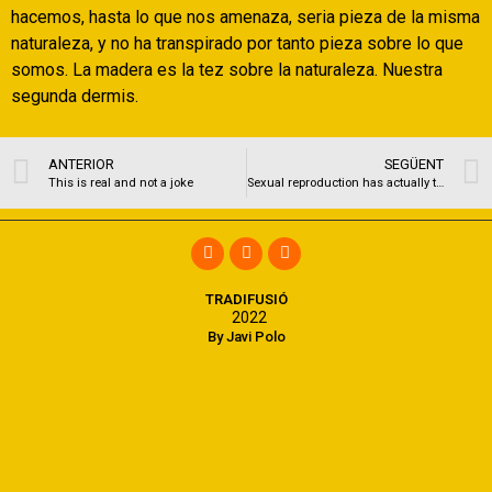
hacemos, hasta lo que nos amenaza, seri­a pieza de la misma
naturaleza, y no ha transpirado por tanto pieza sobre lo que
somos. La madera es la tez sobre la naturaleza. Nuestra
segunda dermis.
ANTERIOR
SEGÜENT
This is real and not a joke
Sexual reproduction has actually that it capacity to reconditioned
TRADIFUSIÓ
2022
By Javi Polo