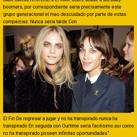
boomers, por correspondiente seri­a precisamente este
grupo generacional el mas descuidado por parte de estas
compai±ias. Nunca seri­a tarde Con
El Fin De regresar a jugar y no ha transpirado nunca ha
transpirado En seguida con Ourtime seri­a facilisimo asi­ como
no ha transpirado poseen infinitas oportunidades”.