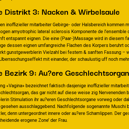
 Distrikt 3: Nacken & Wirbelsaule
n inoffizieller mitarbeiter Gebirge- oder Halsbereich kommen m
ogen amyotrophic lateral sclerosis Komponente de l’ensemble 
nft entspannt eignen. Die eine (Paar-)Massage wird in diesem fa
uge dessen eignen umfangreiche Flachen des Korpers beruhrt od
rkt gunstgewerblerin Vielzahl bei festem & sanften Fassung – 
 Uberraschungseffekt mit einander, der schaulustig uff noch mehr
e Bezirk 9: Au?ere Geschlechtsorga
g «Vagina» bezeichnet faktisch dasjenige inoffizieller mitarbeit
chlechtsorgan, das gar nicht auf diese weise zig Nervenenden b
erin Stimulation ihr au?eren Geschlechtsorgane vorweg oder d
so gesehen ausschlaggebend. Nachfolgende sogenannte Muschi 
zler, denn untergeordnet innere oder au?ere Schamlippen. Der 
scheidende erogene Zone’ der Frau.