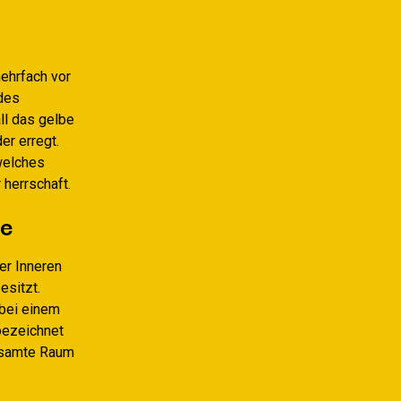
ehrfach vor
des
ll das gelbe
er erregt.
welches
 herrschaft.
ne
er Inneren
esitzt.
abei einem
bezeichnet
gesamte Raum