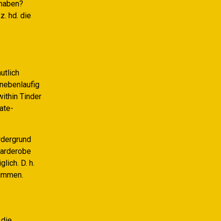
 haben?
. hd. die
utlich
 nebenlaufig
within Tinder
ate-
rdergrund
Garderobe
ich. D. h.
timmen.
 die