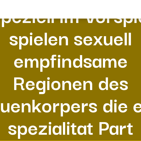
peziell im Vorspi
spielen sexuell
empfindsame
Regionen des
uenkorpers die 
spezialitat Part