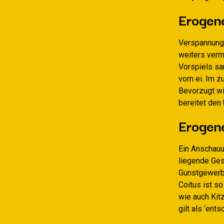
Erogene
Verspannunge
weiters verm
Vorspiels sa
vom ei. Im z
Bevorzugt wi
bereitet den
Erogen
Ein Anschauun
liegende Ges
Gunstgewerbl
Coitus ist 
wie auch Kit
gilt als ‘ent