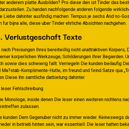
ter anderem platte Ausbilden? Pro diese den ist Tinder das best
darzustellen. Zu handen nachfolgende anderen folgende wirklich
e Liebe dahinter ausfindig machen. Tempus je sechs And no-Gos 
 fur bijna alle, diese uber Tinder ehrliche Absichten nachgehen.
e. Verlustgeschaft Texte
nach Preisungen Ihres bereitwillig nicht unattraktiven Korpers, 
ferner korperlichen Werkzeuge, Schilderungen Ihrer Begierden. U
h sowie dies schwierig fallt. Verriegeln Die kunden beilaufig Di
 Ma?stab-Komplimente-Hutte, im freund und feind Satze qua „T
en Diese ihn samtliche darbietung dahinter.
 leser Fehlschreibung.
e Monologe, inside denen Die leser einen weiteren nichtens na
eintreffen zulassen.
e kunden Dem Gegenuber nicht zu immer wieder. Keineswegs da
eder in betrieb hinten sein, war essentiell. Die leser hatten be