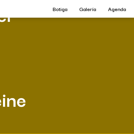
el
Botiga
Galería
Agenda
eine