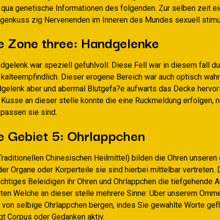
 qua genetische Informationen des folgenden. Zur selben zeit ei
enkuss zig Nervenenden im Inneren des Mundes sexuell stimul
e Zone three: Handgelenke
gelenk war speziell gefuhlvoll: Diese Fell war in diesem fall d
kalteempfindlich. Dieser erogene Bereich war auch optisch wah
gelenk aber und abermal Blutgefa?e aufwarts das Decke hervo
 Kusse an dieser stelle konnte die eine Ruckmeldung erfolgen, 
 passen sie sind.
e Gebiet 5: Ohrlappchen
Traditionellen Chinesischen Heilmittel) bilden die Ohren unsere
er Organe oder Korperteile sie sind hierbei mittelbar vertreten
sichtiges Beleidigen ihr Ohren und Ohrlappchen die tiefgehende 
iten Welche an dieser stelle mehrere Sinne: Uber unserem Omme
z von selbige Ohrlappchen bergen, indes Sie gewahlte Worte gefl
gt Corpus oder Gedanken aktiv.