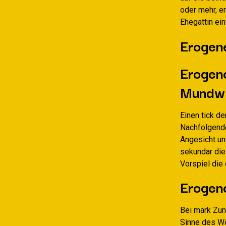
oder mehr, e
Ehegattin ei
Erogene
Erogen
Mundwi
Einen tick de
Nachfolgende
Angesicht un
sekundar dies
Vorspiel die
Erogen
Bei mark Zun
Sinne des Wo