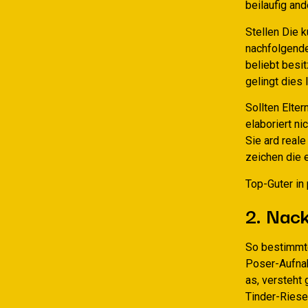
beilaufig an
Stellen Die k
nachfolgende
beliebt besi
gelingt dies 
Sollten Elte
elaboriert ni
Sie ard reale
zeichen die 
Top-Guter in
2. Nack
So bestimmte 
Poser-Aufnah
as, versteht 
Tinder-Riesen