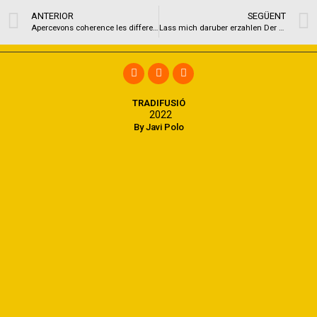
ANTERIOR
SEGÜENT
Apercevons coherence les differentes capacites vrais computation payants dans accordons dans 2 semaines
Lass mich daruber erzahlen Der goldne Hutte
TRADIFUSIÓ
2022
By Javi Polo