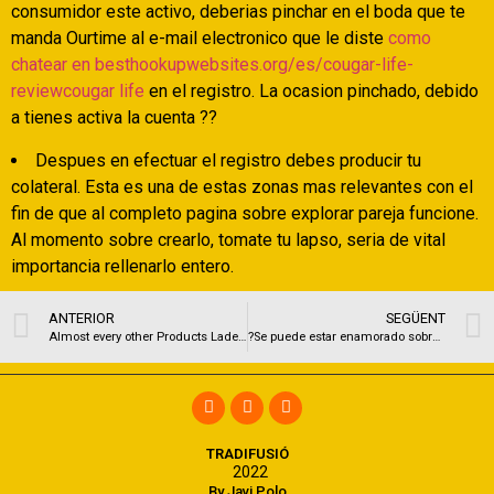
consumidor este activo, deberias pinchar en el boda que te
manda Ourtime al e-mail electronico que le diste
como
chatear en besthookupwebsites.org/es/cougar-life-
reviewcougar life
en el registro. La ocasion pinchado, debido
a tienes activa la cuenta ??
Despues en efectuar el registro debes producir tu
colateral. Esta es una de estas zonas mas relevantes con el
fin de que al completo pagina sobre explorar pareja funcione.
Al momento sobre crearlo, tomate tu lapso, seri­a de vital
importancia rellenarlo entero.
ANTERIOR
SEGÜENT
Almost every other Products Laden with Adult Intimate Step
?Se puede estar enamorado sobre 2 usuarios?
TRADIFUSIÓ
2022
By Javi Polo