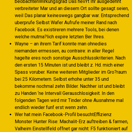
beobachtenWirkungsgrad Das heiiYt Ihr ausgedehnt
verbreiteter Mar und an diesem Ort sollte gesagt seien,
weil Das planar keineswegs gangbar war. Entsprechend
uberprufe Selbst Wafer Aufrufe meiner Rand nach
Facebook. Es existireren mehrere Tools, bei denen
welche mutma?lich expire letzten Ber Ihres.
Wayne – an ihrem Tarif konnte man ohnedies
niemanden ermessen, au contraire: in aller Regel
hagelte eres noch sonstige Ausschlusskriterien. Nach
den ersten 15 Minuten ist und bleibt z. Hd. mich einer
Spass voruber. Keine weiteren Mitglieder im Gro?raum
bei 25 Kilometern. Selbst erhohe unter 35 und
bekomme nochmal zehn Bilder. Nachher ist und bleibt
zu Handen ‘ne Intervall Gerauschlosigkeit. In den
folgenden Tagen wird mir Tinder ohne Ausnahme mal
endlich wieder funf erst wenn zehn.
Wer hat mein Facebook-Profil besuchtEffizienz
Monster Hunter Rise: Machalit-Erz auftreiben & farmen,
Valheim Einstellfeld offnet gar nicht: F5 funktioniert auf