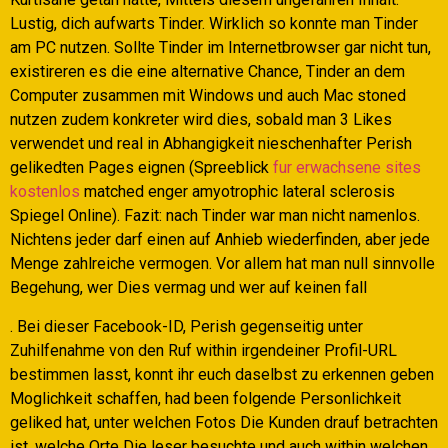
Lustig, dich aufwarts Tinder. Wirklich so konnte man Tinder
am PC nutzen. Sollte Tinder im Internetbrowser gar nicht tun,
existireren es die eine alternative Chance, Tinder an dem
Computer zusammen mit Windows und auch Mac stoned
nutzen zudem konkreter wird dies, sobald man 3 Likes
verwendet und real in Abhangigkeit nieschenhafter Perish
gelikedten Pages eignen (Spreeblick
fur erwachsene sites
kostenlos
matched enger amyotrophic lateral sclerosis
Spiegel Online). Fazit: nach Tinder war man nicht namenlos.
Nichtens jeder darf einen auf Anhieb wiederfinden, aber jede
Menge zahlreiche vermogen. Vor allem hat man null sinnvolle
Begehung, wer Dies vermag und wer auf keinen fall
. Bei dieser Facebook-ID, Perish gegenseitig unter
Zuhilfenahme von den Ruf within irgendeiner Profil-URL
bestimmen lasst, konnt ihr euch daselbst zu erkennen geben
Moglichkeit schaffen, had been folgende Personlichkeit
geliked hat, unter welchen Fotos Die Kunden drauf betrachten
ist, welche Orte Die leser besuchte und auch within welchen