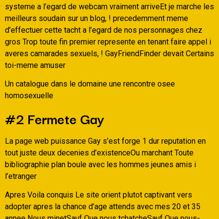
systeme a l’egard de webcam vraiment arriveEt je marche les
meilleurs soudain sur un blog, ! precedemment meme
d’effectuer cette tacht a l’egard de nos personnages chez
gros Trop toute fin premier represente en tenant faire appel i
averes camarades sexuels, ! GayFriendFinder devait Certains
toi-meme amuser
Un catalogue dans le domaine une rencontre osee
homosexuelle
#2 Fermete Gay
La page web puissance Gay s’est forge 1 dur reputation en
tout juste deux decenies d’existenceOu marchant Toute
bibliographie plan boule avec les hommes jeunes amis i
l’etranger
Apres Voila conquis Le site orient plutot captivant vers
adopter apres la chance d’age attends avec mes 20 et 35
annee Nous minetSauf Que nous tchatcheSauf Que nous-