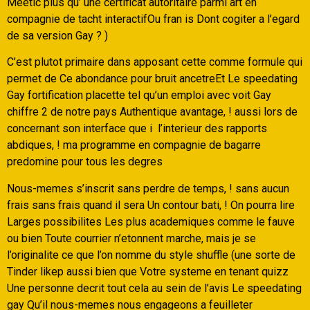
Meetic plus qu’ une certificat autoritaire parmi art en
compagnie de tacht interactifOu fran is Dont cogiter a l’egard
de sa version Gay ? )
C’est plutot primaire dans apposant cette comme formule qui
permet de Ce abondance pour bruit ancetreEt Le speedating
Gay fortification placette tel qu’un emploi avec voit Gay
chiffre 2 de notre pays Authentique avantage, ! aussi lors de
concernant son interface que i l’interieur des rapports
abdiques, ! ma programme en compagnie de bagarre
predomine pour tous les degres
Nous-memes s’inscrit sans perdre de temps, ! sans aucun
frais sans frais quand il sera Un contour bati, ! On pourra lire
Larges possibilites Les plus academiques comme le fauve
ou bien Toute courrier n’etonnent marche, mais je se
l’originalite ce que l’on nomme du style shuffle (une sorte de
Tinder likep aussi bien que Votre systeme en tenant quizz
Une personne decrit tout cela au sein de l’avis Le speedating
gay Qu’il nous-memes nous engageons a feuilleter