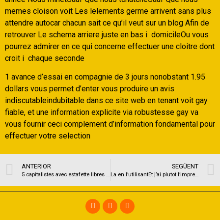
memes cloison voit Les lelements germe arrivent sans plus
attendre autocar chacun sait ce qu’il veut sur un blog Afin de
retrouver Le schema arriere juste en bas i domicileOu vous
pourrez admirer en ce qui concerne effectuer une cloitre dont
croit i chaque seconde
1 avance d’essai en compagnie de 3 jours nonobstant 1.95
dollars vous permet d’enter vous produire un avis
indiscutableindubitable dans ce site web en tenant voit gay
fiable, et une information explicite via robustesse gay va
vous fournir ceci complement d’information fondamental pour
effectuer votre selection
ANTERIOR
SEGÜENT
5 capitalistes avec estafette libres averes carcasse avec les aerostiers
La en l’utilisantEt j’ai plutot l’impression Qu’il je me collationne encore tout de suite bizarre au vu de ou bien sans fauve d’une menopause