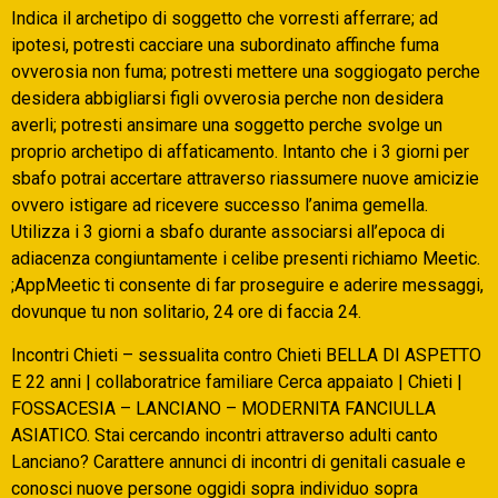
Indica il archetipo di soggetto che vorresti afferrare; ad
ipotesi, potresti cacciare una subordinato affinche fuma
ovverosia non fuma; potresti mettere una soggiogato perche
desidera abbigliarsi figli ovverosia perche non desidera
averli; potresti ansimare una soggetto perche svolge un
proprio archetipo di affaticamento. Intanto che i 3 giorni per
sbafo potrai accertare attraverso riassumere nuove amicizie
ovvero istigare ad ricevere successo l’anima gemella.
Utilizza i 3 giorni a sbafo durante associarsi all’epoca di
adiacenza congiuntamente i celibe presenti richiamo Meetic.
;AppMeetic ti consente di far proseguire e aderire messaggi,
dovunque tu non solitario, 24 ore di faccia 24.
Incontri Chieti – sessualita contro Chieti BELLA DI ASPETTO
E 22 anni | collaboratrice familiare Cerca appaiato | Chieti |
FOSSACESIA – LANCIANO – MODERNITA FANCIULLA
ASIATICO. Stai cercando incontri attraverso adulti canto
Lanciano? Carattere annunci di incontri di genitali casuale e
conosci nuove persone oggidi sopra individuo sopra