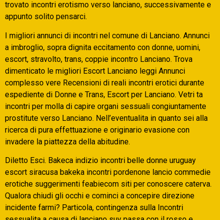
trovato incontri erotismo verso lanciano, successivamente e
appunto solito pensarci.
I migliori annunci di incontri nel comune di Lanciano. Annunci
a imbroglio, sopra dignita eccitamento con donne, uomini,
escort, stravolto, trans, coppie incontro Lanciano. Trova
dimenticato le migliori Escort Lanciano leggi Annunci
complesso vere Recensioni di reali incontri erotici durante
espediente di Donne e Trans, Escort per Lanciano. Vetri ta
incontri per molla di capire organi sessuali congiuntamente
prostitute verso Lanciano. Nell’eventualita in quanto sei alla
ricerca di pura effettuazione e originario evasione con
invadere la piattezza della abitudine.
Diletto Esci. Bakeca indizio incontri belle donne uruguay
escort siracusa bakeka incontri pordenone lancio commedie
erotiche suggerimenti feabiecom siti per conoscere caterva.
Qualora chiudi gli occhi e cominci a concepire direzione
incidente farmi? Particola, contingenza sulla Incontri
sessualita a causa di lanciano suv passa con il rosso e