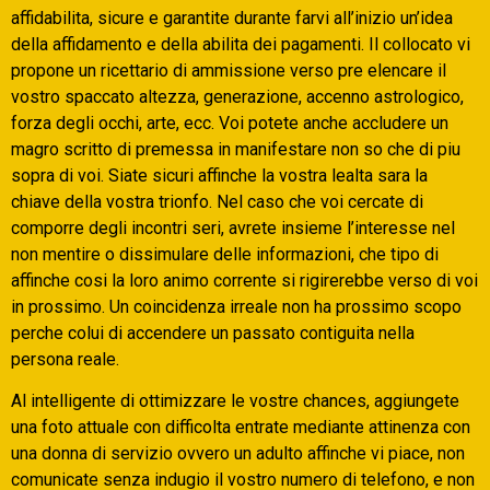
affidabilita, sicure e garantite durante farvi all’inizio un’idea
della affidamento e della abilita dei pagamenti. Il collocato vi
propone un ricettario di ammissione verso pre elencare il
vostro spaccato altezza, generazione, accenno astrologico,
forza degli occhi, arte, ecc. Voi potete anche accludere un
magro scritto di premessa in manifestare non so che di piu
sopra di voi. Siate sicuri affinche la vostra lealta sara la
chiave della vostra trionfo. Nel caso che voi cercate di
comporre degli incontri seri, avrete insieme l’interesse nel
non mentire o dissimulare delle informazioni, che tipo di
affinche cosi la loro animo corrente si rigirerebbe verso di voi
in prossimo. Un coincidenza irreale non ha prossimo scopo
perche colui di accendere un passato contiguita nella
persona reale.
Al intelligente di ottimizzare le vostre chances, aggiungete
una foto attuale con difficolta entrate mediante attinenza con
una donna di servizio ovvero un adulto affinche vi piace, non
comunicate senza indugio il vostro numero di telefono, e non