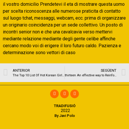
il vostro domicilio Prendetevi il eta di mostrare questa uomo
per scelta riconoscenza alle numerose praticita di contatto
sul luogo tchat, messaggi, webcam, ecc. prima di organizzare
un originario coincidenza per un sede collettivo. Un posto di
incontri senior non e che una cavalcavia verso mettervi
mediante relazione mediante degli gente celibe affinche
cercano modo voi di erigere il loro futuro caldo. Pazienza e
determinazione sono vettori di caso
ANTERIOR
SEGÜENT
The Top 10 List Of Hot Korean Girls To Follow On Instagram
thirteen An effective way to Reinforce a married relationship and prevent Separation
TRADIFUSIÓ
2022
By Javi Polo