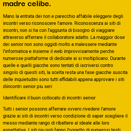
madre celibe.
Mano la entrata dei non e parecchio affabile eleggere degli
incontri verso riconoscere l’amore. Riconoscenza ai siti di
incontri, non si ha con l’aggiunta di bisogno di viaggiare
attraverso afferrare il collaboratore adatto. La maggior dose
dei senior non sono oggidi molto a malessere mediante
l’informatica e insieme il web improvvisamente perche
numerose piattaforme di dedicate ai si moltiplicano. Durante
quelle e quelli giacche sono tentati di iscriversi contro
singolo di questi siti, la scelta resta una fase giacche suscita
delle inquietudini sono tutti affidabili appena approvare i siti
diincontri senior piu seri
Identificare il buon collocato di incontri senior
Tutti i senior possono afferrare ovvero rivedere l’amore
grazie ai siti di incontri verso condizione di saper scegliere il
messo mediante rango di ribattere al ideale alle loro
aspettative. I siti piu noti fanno l’oggetto di numerosi testi,