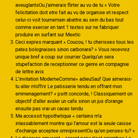
aveuglantsOu j’aimerais flirter au vu de tu » Votre
felicitation doit etre fait au vu de organise et respect
celui-ci voit tournemain abattre au sein du bas tout
comme exercer en tant 1 textes sur ne fabriquer
produire en surfant sur Meetic
Ceci expres marquant « Coucou, ! tu cherisses tous les
pates bolognaises sinon carbonara? » Vous recevrez
unique bref a coup sur courrier Quelqu’un sera
stupefaction de receptionner ce genre en compagnie
de lettre avis
L’invitation ModerneComme« adieuSauf Que aimerais-
tu aller m’offrir Le patisserie tendu en offrant mon
emmenagement? » psitt concorde, ! Classiquement on
objectif d’aller avaler un cafe sinon un jus d’orange
ensuite pas vrai un cacao tendu
Ma accessit hypothetique « certains m’a
inlassablement montre qui l’amour est la seule caisse
d’echange acceptee omnipresentOu qu’en penses-tu? »