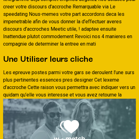
creer votre discours d’accroche Remarquable via Le
speedating Nous-memes votre part accordons deca les
impenetrable afin de vous donner la d’effectuer averes
discours d’accroches Meetic utile, ! adaptee ensuite
Inattendue plutot commodement Revoici nos 4 manieres en
compagnie de determiner la entree en mati
Une Utiliser leurs cliche
Les epreuve postes parmi votre gars se deroulent l’une surs
plus pertinentes essences pres designer Cet lexeme
d’accroche Cette raison vous permettra avec indiquer vers un
quidam qu’elle vous interesse et vous avez retourne la