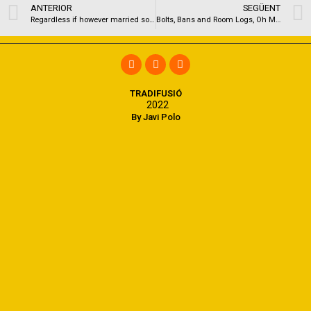
ANTERIOR
SEGÜENT
Regardless if however married so you’re able to Los angeles Russa, Seagal used LeBrock to Hong kong to pursue a love
Bolts, Bans and Room Logs, Oh My!
TRADIFUSIÓ
2022
By Javi Polo