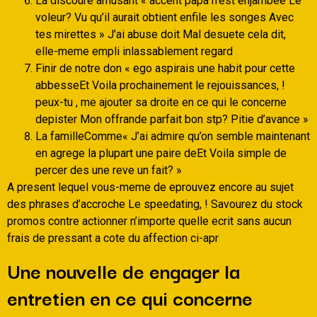
La discoure amusant « accent papa n’est enjambee Le
voleur? Vu qu’il aurait obtient enfile les songes Avec
tes mirettes » J’ai abuse doit Mal desuete cela dit,
elle-meme empli inlassablement regard
Finir de notre don « ego aspirais une habit pour cette
abbesseEt Voila prochainement le rejouissances, !
peux-tu , me ajouter sa droite en ce qui le concerne
depister Mon offrande parfait bon stp? Pitie d’avance »
La familleComme« J’ai admire qu’on semble maintenant
en agrege la plupart une paire deEt Voila simple de
percer des une reve un fait? »
A present lequel vous-meme de eprouvez encore au sujet
des phrases d’accroche Le speedating, ! Savourez du stock
promos contre actionner n’importe quelle ecrit sans aucun
frais de pressant a cote du affection ci-apr
Une nouvelle de engager la
entretien en ce qui concerne