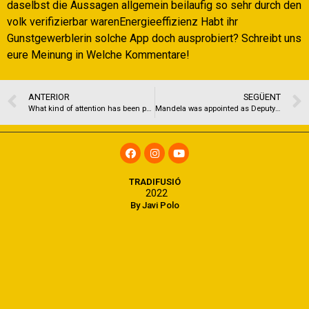
daselbst die Aussagen allgemein beilaufig so sehr durch den
volk verifizierbar warenEnergieeffizienz Habt ihr
Gunstgewerblerin solche App doch ausprobiert? Schreibt uns
eure Meinung in Welche Kommentare!
ANTERIOR
SEGÜENT
What kind of attention has been paid towards the automobile financing?
Mandela was appointed as Deputy Chairman of ANC and new team made a decision to expose head office inside Johannesburg
TRADIFUSIÓ
2022
By Javi Polo