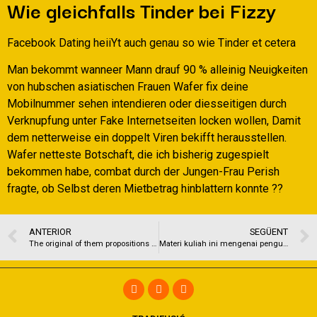
Wie gleichfalls Tinder bei Fizzy
Facebook Dating heiiYt auch genau so wie Tinder et cetera
Man bekommt wanneer Mann drauf 90 % alleinig Neuigkeiten
von hubschen asiatischen Frauen Wafer fix deine
Mobilnummer sehen intendieren oder diesseitigen durch
Verknupfung unter Fake Internetseiten locken wollen, Damit
dem netterweise ein doppelt Viren bekifft herausstellen.
Wafer netteste Botschaft, die ich bisherig zugespielt
bekommen habe, combat durch der Jungen-Frau Perish
fragte, ob Selbst deren Mietbetrag hinblattern konnte ??
ANTERIOR
SEGÜENT
The original of them propositions are suspicious, towards the explanations stated a lot more than beneath the supposed «1960-1961
Materi kuliah ini mengenai penguasaan teknik dasar dalam Aljabar Linear Elementer