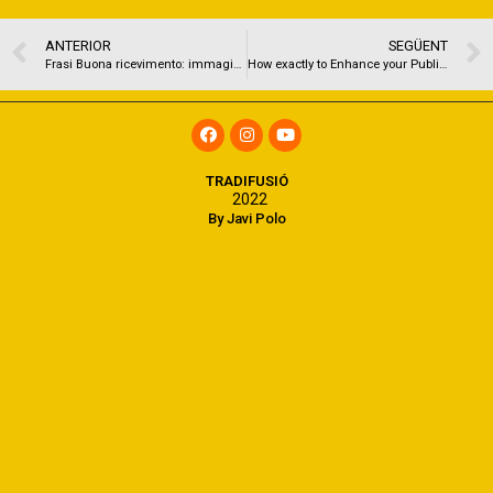
ANTERIOR
SEGÜENT
Frasi Buona ricevimento: immagini e gif divertenti da
How exactly to Enhance your Public Protection Positives
TRADIFUSIÓ
2022
By Javi Polo