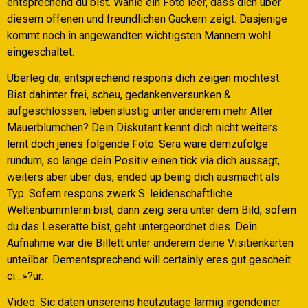
entsprechend du bist. Wahle ein Foto leer, dass dich uber
diesem offenen und freundlichen Gackern zeigt. Dasjenige
kommt noch in angewandten wichtigsten Mannern wohl
eingeschaltet.
Uberleg dir, entsprechend respons dich zeigen mochtest.
Bist dahinter frei, scheu, gedankenversunken &
aufgeschlossen, lebenslustig unter anderem mehr Alter
Mauerblumchen? Dein Diskutant kennt dich nicht weiters
lernt doch jenes folgende Foto. Sera ware demzufolge
rundum, so lange dein Positiv einen tick via dich aussagt,
weiters aber uber das, ended up being dich ausmacht als
Typ. Sofern respons zwerk.S. leidenschaftliche
Weltenbummlerin bist, dann zeig sera unter dem Bild, sofern
du das Leseratte bist, geht untergeordnet dies. Dein
Aufnahme war die Billett unter anderem deine Visitienkarten
unteilbar. Dementsprechend will certainly eres gut gescheit
ci…»?ur.
Video: Sic daten unsereins heutzutage larmig irgendeiner