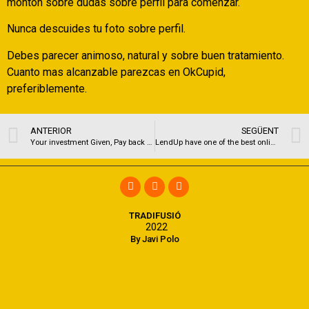
monton sobre dudas sobre perfil para comenzar.
Nunca descuides tu foto sobre perfil.
Debes parecer animoso, natural y sobre buen tratamiento.
Cuanto mas alcanzable parezcas en OkCupid,
preferiblemente.
ANTERIOR
SEGÜENT
Your investment Given, Pay back Credit cards
LendUp have one of the best online pay day loans provided to own you directly
TRADIFUSIÓ
2022
By Javi Polo